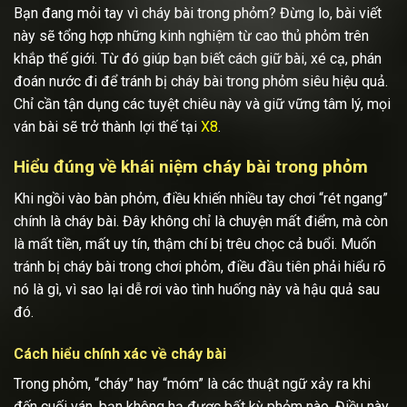
Bạn đang mỏi tay vì cháy bài trong phỏm? Đừng lo, bài viết
này sẽ tổng hợp những kinh nghiệm từ cao thủ phỏm trên
khắp thế giới. Từ đó giúp bạn biết cách giữ bài, xé cạ, phán
đoán nước đi để tránh bị cháy bài trong phỏm siêu hiệu quả.
Chỉ cần tận dụng các tuyệt chiêu này và giữ vững tâm lý, mọi
ván bài sẽ trở thành lợi thế tại
X8
.
Hiểu đúng về khái niệm cháy bài trong phỏm
Khi ngồi vào bàn phỏm, điều khiến nhiều tay chơi “rét ngang”
chính là cháy bài. Đây không chỉ là chuyện mất điểm, mà còn
là mất tiền, mất uy tín, thậm chí bị trêu chọc cả buổi. Muốn
tránh bị cháy bài trong chơi phỏm, điều đầu tiên phải hiểu rõ
nó là gì, vì sao lại dễ rơi vào tình huống này và hậu quả sau
đó.
Cách hiểu chính xác về cháy bài
Trong phỏm, “cháy” hay “móm” là các thuật ngữ xảy ra khi
đến cuối ván, bạn không hạ được bất kỳ phỏm nào. Điều này