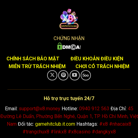
Erlebnis
Bouncing
revolutionieren
World
und
of
dich
plinko
mit
and
Maximize
Your
Potential
Rewards.
CHỨNG NHẬN
CHÍNH SÁCH BẢO MẬT
ĐIỀU KHOẢN ĐIỀU KIỆN
MIỄN TRỪ TRÁCH NHIỆM
CHƠI CÓ TRÁCH NHIỆM
Hỗ trợ trực tuyến 24/7
Email:
support@x8.money
Hotline:
0940 912 563
Địa Chỉ:
45
Đường Lê Duẩn, Phường Bến Nghé, Quận 1, TP. Hồ Chí Minh, Việt
Nam
Đối tác:
gamehitclub.it.com
Hashtags:
#x8 #nhacaix8
#trangchux8 #linkx8 #x8casino #dangkyx8