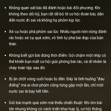
Không quan sát bài đã đánh hoặc bài đối phương: Khi
không theo dõi kỹ, bạn rất dễ bỏ lỡ cơ hội đoán bài, dẫn
đến nước đi sai và không hạ phỏm kịp lúc.
Xé cạ hoặc phá phỏm sai lúc: Nhiều người nôn nóng đánh
rác hoặc xé cạ quá sớm, vô tình tự phá bài đẹp của bản
thân.
Không biết gửi bài đúng thời điểm: Gửi chậm một nhịp có
thể khiến bạn mất cơ hội giải phóng bài rác, và dĩ nhiên là
cháy toàn tập sau đó.
Bị ăn chốt vòng cuối hoặc bị đền: Đây là tình huống “đau
điếng” mà ai chơi phỏm cũng từng gặp một lần, chỉ một
nước sai là bay hết tiền.
Giữ bài mạnh quá sớm mà thiếu chiến thuật: Khi ôm bài
lớn nhưng không có cách triển khai hợp lý, cơ hội thắng