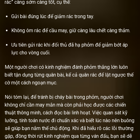
rác” càng sớm càng tốt, cụ thể:
Gửi bài đúng lúc để giảm rác trong tay.
Không ôm rác để cầu may, giữ càng lâu chết càng thảm.
Ưu tiên gửi rác khi đối thủ đã hạ phỏm để giảm bớt áp
lực cho vòng cuối.
Một người chơi có kinh nghiệm đánh phỏm thắng lớn luôn
biết tận dụng từng quân bài, kể cả quân rác để lật ngược thế
cờ một cách ngoạn mục.
Nói tóm lại, để tránh bị cháy bài trong phỏm, người chơi
không chỉ cần may mắn mà còn phải học được các chiến
thuật thông minh, cách đọc bài linh hoạt. Việc quan sát kỹ
lưỡng, tính toán nước đi chuẩn xác và biết lúc nào nên buông
sẽ giúp bạn nắm thế chủ động. Khi đã hiểu rõ các lỗi thường
gặp, đồng thời rút kinh nghiệm qua từng ván đấu, bạn sẽ dễ