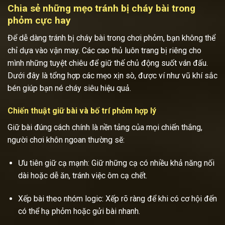
Chia sẻ những mẹo tránh bị cháy bài trong
phỏm cực hay
Để dễ dàng tránh bị cháy bài trong chơi phỏm, bạn không thể
chỉ dựa vào vận may. Các cao thủ luôn trang bị riêng cho
mình những tuyệt chiêu để giữ thế chủ động suốt ván đấu.
Dưới đây là tổng hợp các mẹo xịn sò, được ví như vũ khí sắc
bén giúp bạn né cháy siêu hiệu quả.
Chiến thuật giữ bài và bố trí phỏm hợp lý
Giữ bài đúng cách chính là nền tảng của mọi chiến thắng,
người chơi khôn ngoan thường sẽ:
Ưu tiên giữ cạ mạnh: Giữ những cạ có nhiều khả năng nối
dài hoặc dễ ăn, tránh việc ôm cạ chết.
Xếp bài theo nhóm logic: Xếp rõ ràng để khi có cơ hội đến
có thể hạ phỏm hoặc gửi bài nhanh.