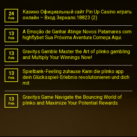
Казино Официальный сайт Pin Up Casino играть
24
онлайн – Вход Зеркало.18823 (2)
Feb
No
Comments
A Emoção de Ganhar Atinge Novos Patamares com
on
13
Казино
highflybet Sua Próxima Aventura Começa Aqui.
Feb
Официальный
сайт
No
Pin
Comments
Gravitys Gamble Master the Art of plinko gambling
Up
on
13
Casino
A
and Multiply Your Winnings Now!
Feb
играть
Emoção
онлайн
de
No
–
Ganhar
Comments
Spielbank-Feeling zuhause Kann die plinko app
Вход
Atinge
on
13
Зеркало.18823
Novos
Gravitys
dein Glücksspiel-Erlebnis revolutionieren und dich
Feb
(2)
Patamares
Gamble
mit
com
Master
highflybet
the
No
Sua
Art
Comments
Próxima
of
Gravitys Game Navigate the Bouncing World of
on
13
Aventura
plinko
Spielbank-
plinko and Maximize Your Potential Rewards.
Feb
Começa
gambling
Feeling
Aqui.
and
zuhause
No
Multiply
Kann
Comments
Your
die
on
Winnings
plinko
Gravitys
Now!
app
Game
dein
Navigate
Glücksspiel-
the