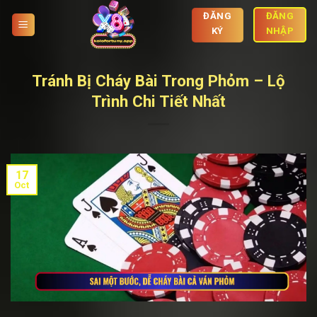
Skip
ĐĂNG
ĐĂNG
to
KÝ
NHẬP
content
Tránh Bị Cháy Bài Trong Phỏm – Lộ
Trình Chi Tiết Nhất
17
Oct