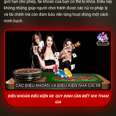
giới hạn cho phép, tài khoản của bạn có thể bị khóa. Điều này
không những giúp người chơi tránh được các rủi ro pháp lý
và tài chính mà còn đảm bảo nền tảng hoạt động một cách
minh bạch.
ĐIỀU KHOẢN ĐIỀU KIỆN X8: QUY ĐỊNH CẦN BIẾT KHI THAM
GIA