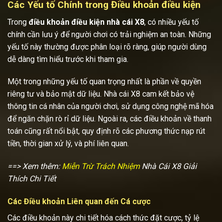
Các Yếu tố Chính trong Điều khoản điều kiện
Trong
điều khoản điều kiện nhà cái X8
, có nhiều yếu tố
chính cần lưu ý để người chơi có trải nghiệm an toàn. Những
yếu tố này thường được phân loại rõ ràng, giúp người dùng
dễ dàng tìm hiểu trước khi tham gia.
Một trong những yếu tố quan trọng nhất là phần về quyền
riêng tư và bảo mật dữ liệu. Nhà cái X8 cam kết bảo vệ
thông tin cá nhân của người chơi, sử dụng công nghệ mã hóa
để ngăn chặn rò rỉ dữ liệu. Ngoài ra, các điều khoản về thanh
toán cũng rất nổi bật, quy định rõ các phương thức nạp rút
tiền, thời gian xử lý, và phí liên quan.
==> Xem thêm:
Miễn Trừ Trách Nhiệm
Nhà Cái X8 Giải
Thích Chi Tiết
Các Điều khoản Liên quan đến Cá cược
Các điều khoản này chi tiết hóa cách thức đặt cược, tỷ lệ