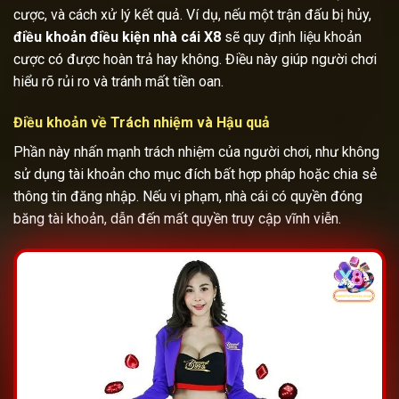
cược, và cách xử lý kết quả. Ví dụ, nếu một trận đấu bị hủy,
điều khoản điều kiện nhà cái X8
sẽ quy định liệu khoản
cược có được hoàn trả hay không. Điều này giúp người chơi
hiểu rõ rủi ro và tránh mất tiền oan.
Điều khoản về Trách nhiệm và Hậu quả
Phần này nhấn mạnh trách nhiệm của người chơi, như không
sử dụng tài khoản cho mục đích bất hợp pháp hoặc chia sẻ
thông tin đăng nhập. Nếu vi phạm, nhà cái có quyền đóng
băng tài khoản, dẫn đến mất quyền truy cập vĩnh viễn.