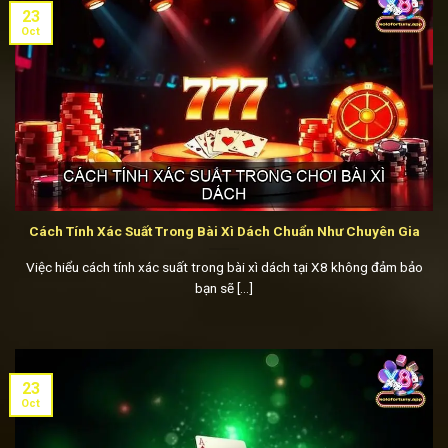
23
Oct
Cách Tính Xác Suất Trong Bài Xì Dách Chuẩn Như Chuyên Gia
Việc hiểu cách tính xác suất trong bài xì dách tại X8 không đảm bảo
bạn sẽ [...]
23
Oct