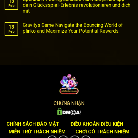
13
Зеркало.18823
Novos
Gravitys
dein Glücksspiel-Erlebnis revolutionieren und dich
Feb
(2)
Patamares
Gamble
mit
com
Master
highflybet
the
No
Sua
Art
Comments
Próxima
of
Gravitys Game Navigate the Bouncing World of
on
13
Aventura
plinko
Spielbank-
plinko and Maximize Your Potential Rewards.
Feb
Começa
gambling
Feeling
Aqui.
and
zuhause
No
Multiply
Kann
Comments
Your
die
on
Winnings
plinko
Gravitys
Now!
app
Game
dein
Navigate
Glücksspiel-
the
Erlebnis
Bouncing
revolutionieren
World
und
of
dich
plinko
mit
and
Maximize
Your
Potential
Rewards.
CHỨNG NHẬN
CHÍNH SÁCH BẢO MẬT
ĐIỀU KHOẢN ĐIỀU KIỆN
MIỄN TRỪ TRÁCH NHIỆM
CHƠI CÓ TRÁCH NHIỆM