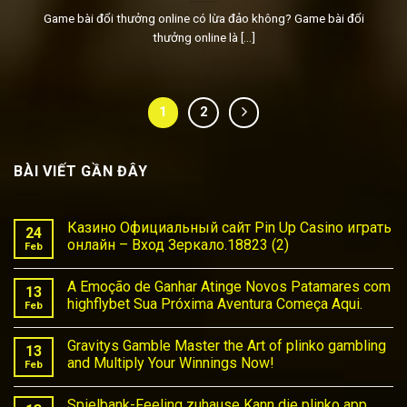
Game bài đổi thưởng online có lừa đảo không? Game bài đổi
thưởng online là [...]
1
2
BÀI VIẾT GẦN ĐÂY
Казино Официальный сайт Pin Up Casino играть
24
онлайн – Вход Зеркало.18823 (2)
Feb
No
Comments
A Emoção de Ganhar Atinge Novos Patamares com
on
13
Казино
highflybet Sua Próxima Aventura Começa Aqui.
Feb
Официальный
сайт
No
Pin
Comments
Gravitys Gamble Master the Art of plinko gambling
Up
on
13
Casino
A
and Multiply Your Winnings Now!
Feb
играть
Emoção
онлайн
de
No
–
Ganhar
Comments
Spielbank-Feeling zuhause Kann die plinko app
Вход
Atinge
on