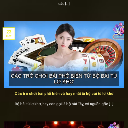
các [...]
23
Oct
Các trò chơi bài phổ biến và hay nhất từ bộ bài tú lơ khơ
Bộ bài tú lơ khơ, hay còn gọi là bộ bài Tây, có nguồn gốc [...]