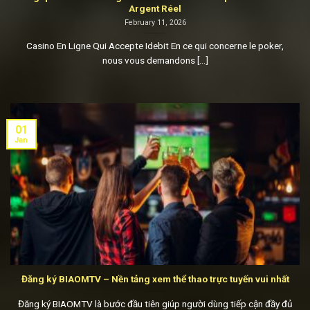
Argent Réel
February 11, 2026
Casino En Ligne Qui Accepte Idebit En ce qui concerne le poker,
nous vous demandons [...]
01
Jan
Đăng ký BIAOMTV – Nền tảng xem thể thao trực tuyến vui nhất
Đăng ký BIAOMTV là bước đầu tiên giúp người dùng tiếp cận đầy đủ