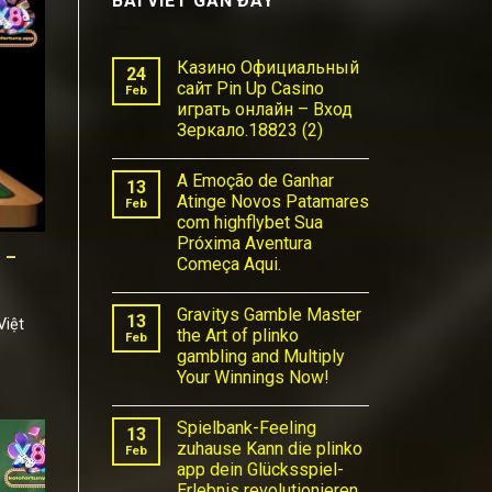
BÀI VIẾT GẦN ĐÂY
Казино Официальный
24
сайт Pin Up Casino
Feb
играть онлайн – Вход
Зеркало.18823 (2)
No
Comments
A Emoção de Ganhar
on
13
Казино
Atinge Novos Patamares
Feb
Официальный
com highflybet Sua
сайт
Pin
Próxima Aventura
 –
Up
Começa Aqui.
Casino
играть
No
онлайн
Comments
–
Gravitys Gamble Master
on
13
Việt
Вход
A
the Art of plinko
Feb
Зеркало.18823
Emoção
gambling and Multiply
(2)
de
Ganhar
Your Winnings Now!
Atinge
No
Novos
Comments
Patamares
Spielbank-Feeling
on
13
com
Gravitys
highflybet
zuhause Kann die plinko
Feb
Gamble
Sua
app dein Glücksspiel-
Master
Próxima
the
Erlebnis revolutionieren
Aventura