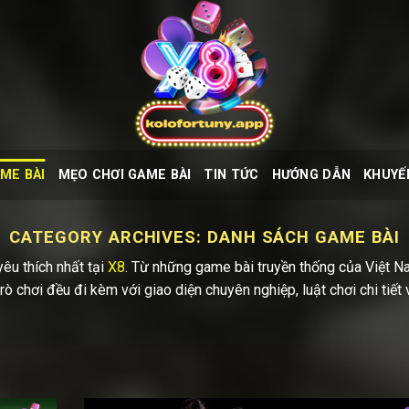
ME BÀI
MẸO CHƠI GAME BÀI
TIN TỨC
HƯỚNG DẪN
KHUYẾ
CATEGORY ARCHIVES:
DANH SÁCH GAME BÀI
êu thích nhất tại
X8
. Từ những game bài truyền thống của Việt 
ò chơi đều đi kèm với giao diện chuyên nghiệp, luật chơi chi tiết 