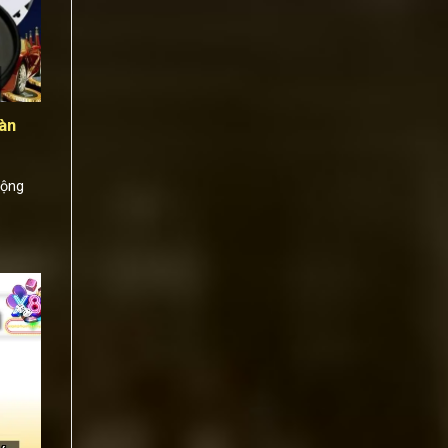
àn
cộng