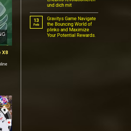
Art
Começa
und dich mit
of
Aqui.
plinko
No
gambling
Comments
and
Gravitys Game Navigate
on
13
Multiply
Spielbank-
the Bouncing World of
Feb
Your
Feeling
plinko and Maximize
Winnings
zuhause
Now!
Kann
Your Potential Rewards.
die
No
plinko
Comments
app
on
dein
e X8
Gravitys
Glücksspiel-
Game
Erlebnis
Navigate
revolutionieren
nline
the
und
Bouncing
dich
World
mit
of
plinko
and
Maximize
Your
Potential
Rewards.