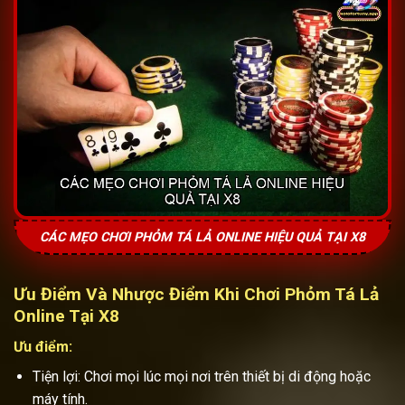
CÁC MẸO CHƠI PHỎM TÁ LẢ ONLINE HIỆU QUẢ TẠI X8
Ưu Điểm Và Nhược Điểm Khi Chơi Phỏm Tá Lả
Online Tại X8
Ưu điểm:
Tiện lợi: Chơi mọi lúc mọi nơi trên thiết bị di động hoặc
máy tính.