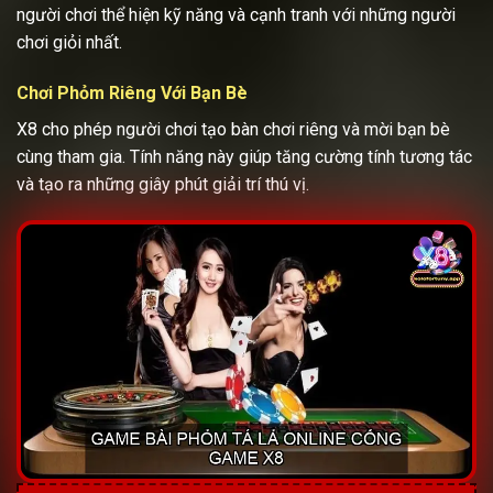
người chơi thể hiện kỹ năng và cạnh tranh với những người
chơi giỏi nhất.
Chơi Phỏm Riêng Với Bạn Bè
X8 cho phép người chơi tạo bàn chơi riêng và mời bạn bè
cùng tham gia. Tính năng này giúp tăng cường tính tương tác
và tạo ra những giây phút giải trí thú vị.