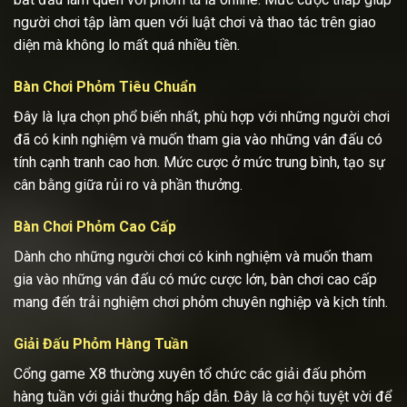
người chơi tập làm quen với luật chơi và thao tác trên giao
diện mà không lo mất quá nhiều tiền.
Bàn Chơi Phỏm Tiêu Chuẩn
Đây là lựa chọn phổ biến nhất, phù hợp với những người chơi
đã có kinh nghiệm và muốn tham gia vào những ván đấu có
tính cạnh tranh cao hơn. Mức cược ở mức trung bình, tạo sự
cân bằng giữa rủi ro và phần thưởng.
Bàn Chơi Phỏm Cao Cấp
Dành cho những người chơi có kinh nghiệm và muốn tham
gia vào những ván đấu có mức cược lớn, bàn chơi cao cấp
mang đến trải nghiệm chơi phỏm chuyên nghiệp và kịch tính.
Giải Đấu Phỏm Hàng Tuần
Cổng game X8 thường xuyên tổ chức các giải đấu phỏm
hàng tuần với giải thưởng hấp dẫn. Đây là cơ hội tuyệt vời để