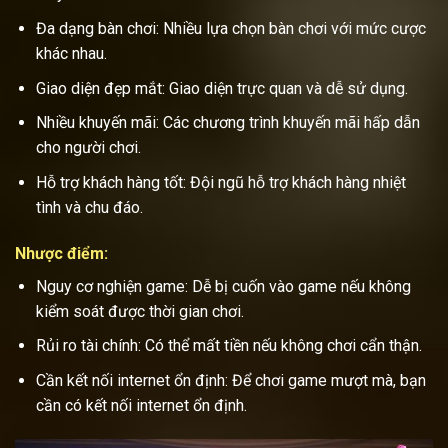
Đa dạng bàn chơi: Nhiều lựa chọn bàn chơi với mức cược
khác nhau.
Giao diện đẹp mắt: Giao diện trực quan và dễ sử dụng.
Nhiều khuyến mãi: Các chương trình khuyến mãi hấp dẫn
cho người chơi.
Hỗ trợ khách hàng tốt: Đội ngũ hỗ trợ khách hàng nhiệt
tình và chu đáo.
Nhược điểm:
Nguy cơ nghiện game: Dễ bị cuốn vào game nếu không
kiểm soát được thời gian chơi.
Rủi ro tài chính: Có thể mất tiền nếu không chơi cẩn thận.
Cần kết nối internet ổn định: Để chơi game mượt mà, bạn
cần có kết nối internet ổn định.