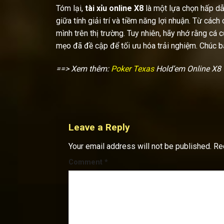
Tóm lại,
tài xỉu online X8
là một lựa chọn hấp dẫ
giữa tính giải trí và tiềm năng lợi nhuận. Từ các
mình trên thị trường. Tuy nhiên, hãy nhớ rằng cá 
mẹo đã đề cập để tối ưu hóa trải nghiệm. Chúc b
==> Xem thêm:
Poker Texas
Hold’em Online X8 
Leave a Reply
Your email address will not be published.
Re
Comment
*