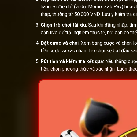
hàng, ví điện tử (ví dụ: Momo, ZaloPay) hoặc 
thấp, thường từ 50.000 VND. Lưu ý kiểm tra c
Chọn trò chơi tài xỉu
: Sau khi đăng nhập, tìm
bản live để trải nghiệm thực tế, nơi bạn có th
Đặt cược và chơi
: Xem bảng cược và chọn lo
tiền cược và xác nhận. Trò chơi sẽ bắt đầu sau
Rút tiền và kiểm tra kết quả
: Nếu thắng cược
tiền, chọn phương thức và xác nhận. Luôn theo