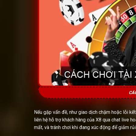
CÁC
Nếu gặp vấn đề, như giao dịch chậm hoặc lỗi kết 
liên hệ hỗ trợ khách hàng của X8 qua chat live hoặ
mất, và tránh chơi khi đang xúc động để giảm rủi