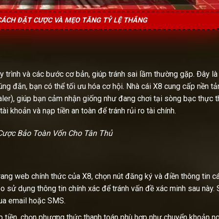
– CÁCH ĐẶT CƯỢC VÀ MẸO TĂNG TỶ LỆ THẮNG
uy trình và các bước cơ bản, giúp tránh sai lầm thường gặp. Đây l
đúng đắn, bạn có thể tối ưu hóa cơ hội. Nhà cái X8 cung cấp nền t
ealer), giúp bạn cảm nhận giống như đang chơi tại sòng bạc thực t
 khoản và nạp tiền an toàn để tránh rủi ro tài chính.
Cược Bảo Toàn Vốn Cho Tân Thủ
trang web chính thức của X8, chọn nút đăng ký và điền thông tin c
o sử dụng thông tin chính xác để tránh vấn đề xác minh sau này. 
qua email hoặc SMS.
p tiền, chọn phương thức thanh toán phù hợp như chuyển khoản n