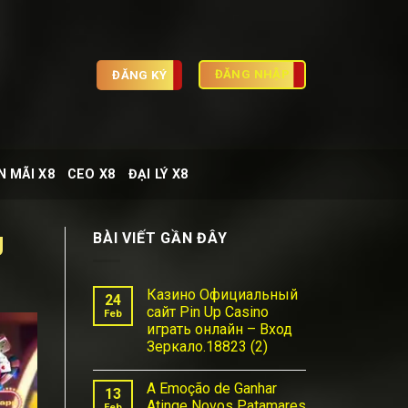
ĐĂNG NHẬP
ĐĂNG KÝ
N MÃI X8
CEO X8
ĐẠI LÝ X8
g
BÀI VIẾT GẦN ĐÂY
Казино Официальный
24
сайт Pin Up Casino
Feb
играть онлайн – Вход
Зеркало.18823 (2)
No
Comments
A Emoção de Ganhar
on
13
Казино
Atinge Novos Patamares
Feb