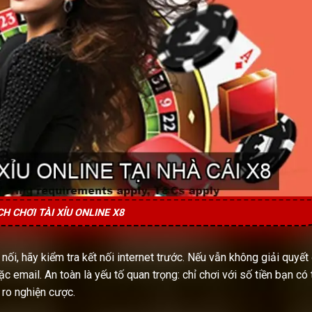
H CHƠI TÀI XỈU ONLINE X8
nối, hãy kiểm tra kết nối internet trước. Nếu vẫn không giải quyết
c email. An toàn là yếu tố quan trọng: chỉ chơi với số tiền bạn có 
 ro nghiện cược.