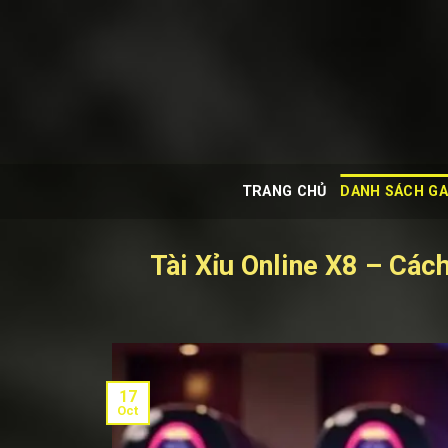
Skip
to
content
TRANG CHỦ
DANH SÁCH GA
Tài Xỉu Online X8 – Cá
17
Oct