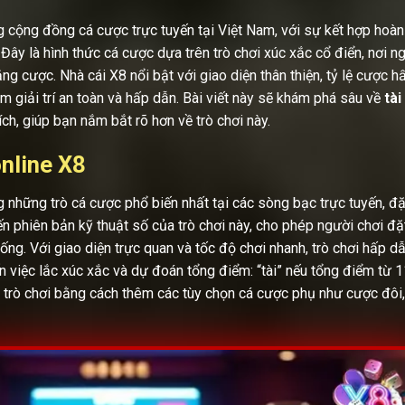
 cộng đồng cá cược trực tuyến tại Việt Nam, với sự kết hợp hoà
 Đây là hình thức cá cược dựa trên trò chơi xúc xắc cổ điển, nơi n
g cược. Nhà cái X8 nổi bật với giao diện thân thiện, tỷ lệ cược h
m giải trí an toàn và hấp dẫn. Bài viết này sẽ khám phá sâu về
tài
ích, giúp bạn nắm bắt rõ hơn về trò chơi này.
online X8
ong những trò cá cược phổ biến nhất tại các sòng bạc trực tuyến, đặ
 phiên bản kỹ thuật số của trò chơi này, cho phép người chơi đặ
ng. Với giao diện trực quan và tốc độ chơi nhanh, trò chơi hấp d
ến việc lắc xúc xắc và dự đoán tổng điểm: “tài” nếu tổng điểm từ 
ấp trò chơi bằng cách thêm các tùy chọn cá cược phụ như cược đôi