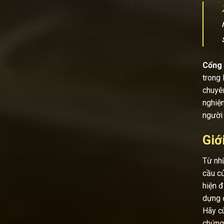
Cổng
trong 
chuyên
nghiệm
người 
Giớ
Từ nh
cầu c
hiện đ
dựng đ
Hãy cù
chứng 