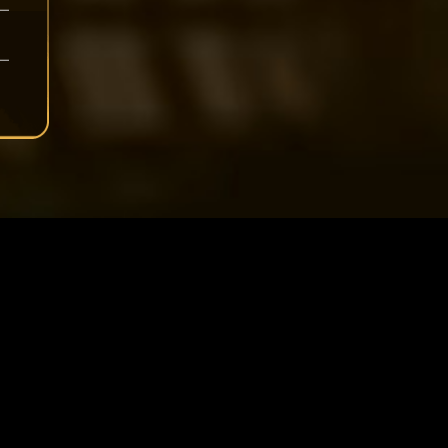
hị
sự gia
một
 linh
trực
dẫn,
à tính
h khốc
iệu
liên
 gia
ng cao
mà còn