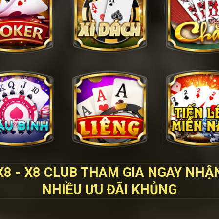
X8 - X8 CLUB THAM GIA NGAY NHẬ
NHIỀU ƯU ĐÃI KHỦNG