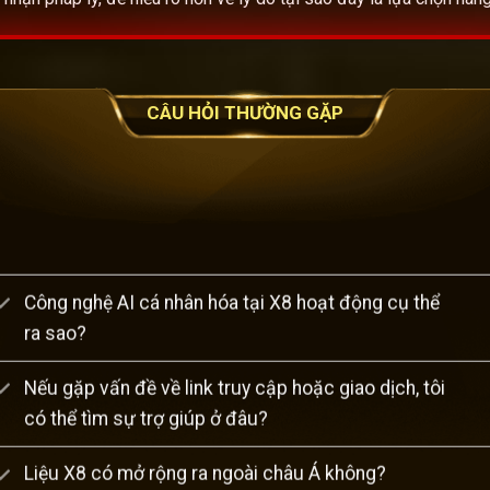
CÂU HỎI THƯỜNG GẶP
Công nghệ AI cá nhân hóa tại X8 hoạt động cụ thể
ra sao?
Nếu gặp vấn đề về link truy cập hoặc giao dịch, tôi
GIỚI THIỆU TỔNG QUAN VỀ
CỔNG GAME
X8
có thể tìm sự trợ giúp ở đâu?
 sử hình thành và phát triển của X8
Liệu X8 có mở rộng ra ngoài châu Á không?