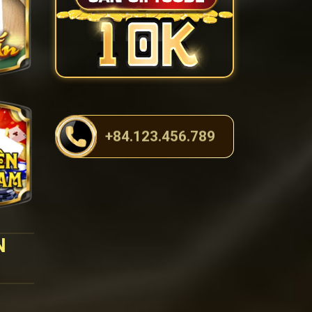
+84.123.456.789
N