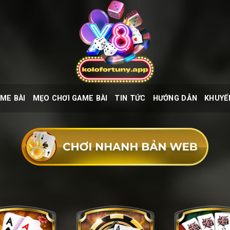
ME BÀI
MẸO CHƠI GAME BÀI
TIN TỨC
HƯỚNG DẪN
KHUYẾ