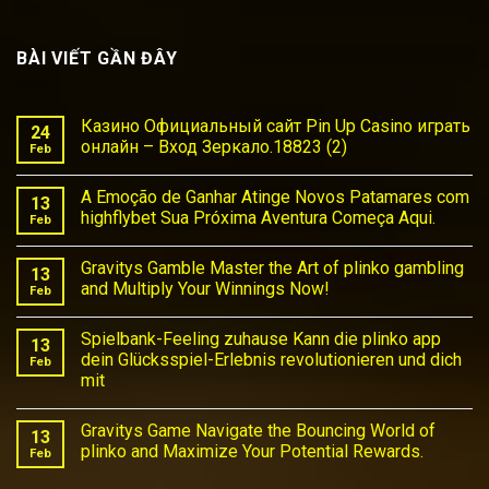
BÀI VIẾT GẦN ĐÂY
Казино Официальный сайт Pin Up Casino играть
24
онлайн – Вход Зеркало.18823 (2)
Feb
No
Comments
A Emoção de Ganhar Atinge Novos Patamares com
on
13
Казино
highflybet Sua Próxima Aventura Começa Aqui.
Feb
Официальный
сайт
No
Pin
Comments
Gravitys Gamble Master the Art of plinko gambling
Up
on
13
Casino
A
and Multiply Your Winnings Now!
Feb
играть
Emoção
онлайн
de
No
–
Ganhar
Comments
Spielbank-Feeling zuhause Kann die plinko app
Вход
Atinge
on
13
Зеркало.18823
Novos
Gravitys
dein Glücksspiel-Erlebnis revolutionieren und dich
Feb
(2)
Patamares
Gamble
mit
com
Master
highflybet
the
No
Sua
Art
Comments
Próxima
of
Gravitys Game Navigate the Bouncing World of
on
13
Aventura
plinko
Spielbank-
plinko and Maximize Your Potential Rewards.
Feb
Começa
gambling
Feeling
Aqui.
and
zuhause
No
Multiply