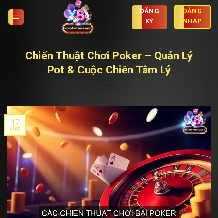
Skip
ĐĂNG
ĐĂNG
to
KÝ
NHẬP
content
Chiến Thuật Chơi Poker – Quản Lý
Pot & Cuộc Chiến Tâm Lý
17
Oct