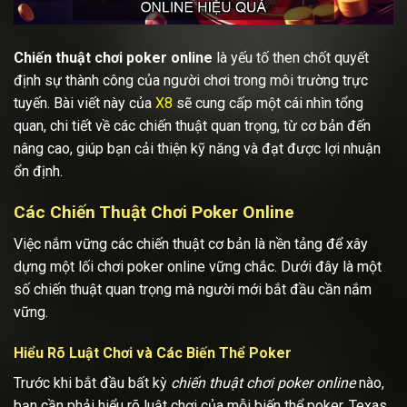
Chiến thuật chơi poker online
là yếu tố then chốt quyết
định sự thành công của người chơi trong môi trường trực
tuyến. Bài viết này của
X8
sẽ cung cấp một cái nhìn tổng
quan, chi tiết về các chiến thuật quan trọng, từ cơ bản đến
nâng cao, giúp bạn cải thiện kỹ năng và đạt được lợi nhuận
ổn định.
Các Chiến Thuật Chơi Poker Online
Việc nắm vững các chiến thuật cơ bản là nền tảng để xây
dựng một lối chơi poker online vững chắc. Dưới đây là một
số chiến thuật quan trọng mà người mới bắt đầu cần nắm
vững.
Hiểu Rõ Luật Chơi và Các Biến Thể Poker
Trước khi bắt đầu bất kỳ
chiến thuật chơi poker online
nào,
bạn cần phải hiểu rõ luật chơi của mỗi biến thể poker. Texas