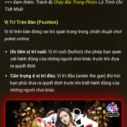
==> Xem thêm: Tránh Bị
Cháy Bài Trong Phỏm
Lộ Trình Chi
Tiết Nhất
Vị Trí Trên Bàn (Position)
Vị trí trên bàn đóng vai trò quan trọng trong
chiến thuật chơi
poker online
.
Ưu tiên vị trí cuối:
Vị trí cuối (button) cho phép bạn quan
sát hành động của những người chơi khác trước khi đưa
ra quyết định.
Cẩn trọng ở vị trí đầu:
Vị trí đầu (under the gun) đòi hỏi
bạn phải đưa ra quyết định trước khi biết hành động của
những người chơi khác.