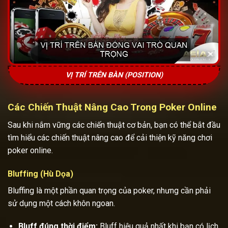
VỊ TRÍ TRÊN BÀN (POSITION)
Các Chiến Thuật Nâng Cao Trong Poker Online
Sau khi nắm vững các chiến thuật cơ bản, bạn có thể bắt đầu
tìm hiểu các chiến thuật nâng cao để cải thiện kỹ năng chơi
poker online.
Bluffing (Hù Dọa)
Bluffing là một phần quan trọng của poker, nhưng cần phải
sử dụng một cách khôn ngoan.
Bluff đúng thời điểm:
Bluff hiệu quả nhất khi bạn có lịch