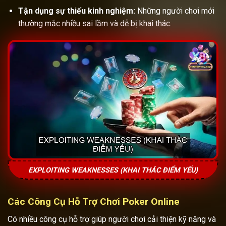
Tận dụng sự thiếu kinh nghiệm:
Những người chơi mới
thường mắc nhiều sai lầm và dễ bị khai thác.
EXPLOITING WEAKNESSES (KHAI THÁC ĐIỂM YẾU)
Các Công Cụ Hỗ Trợ Chơi Poker Online
Có nhiều công cụ hỗ trợ giúp người chơi cải thiện kỹ năng và