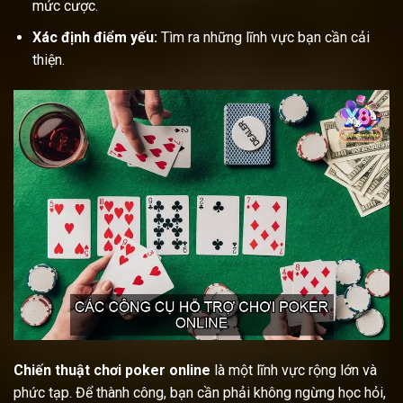
mức cược.
Xác định điểm yếu:
Tìm ra những lĩnh vực bạn cần cải
thiện.
Chiến thuật chơi poker online
là một lĩnh vực rộng lớn và
phức tạp. Để thành công, bạn cần phải không ngừng học hỏi,