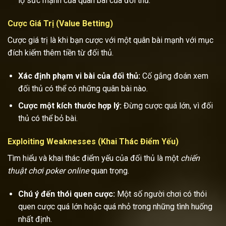
lộ sức mạnh của quân bài của đối thủ.
Cược Giá Trị (Value Betting)
Cược giá trị là khi bạn cược với một quân bài mạnh với mục
đích kiếm thêm tiền từ đối thủ.
Xác định phạm vi bài của đối thủ:
Cố gắng đoán xem
đối thủ có thể có những quân bài nào.
Cược một kích thước hợp lý:
Đừng cược quá lớn, vì đối
thủ có thể bỏ bài.
Exploiting Weaknesses (Khai Thác Điểm Yếu)
Tìm hiểu và khai thác điểm yếu của đối thủ là một
chiến
thuật chơi poker online
quan trọng.
Chú ý đến thói quen cược:
Một số người chơi có thói
quen cược quá lớn hoặc quá nhỏ trong những tình huống
nhất định.