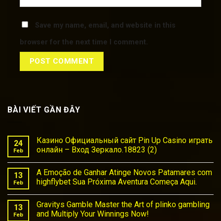
Save my name, email, and website in this
browser for the next time I comment.
BÀI VIẾT GẦN ĐÂY
Казино Официальный сайт Pin Up Casino играть
24
онлайн – Вход Зеркало.18823 (2)
Feb
No
Comments
A Emoção de Ganhar Atinge Novos Patamares com
on
13
Казино
highflybet Sua Próxima Aventura Começa Aqui.
Feb
Официальный
сайт
No
Pin
Comments
Gravitys Gamble Master the Art of plinko gambling
Up
on
13
Casino
A
and Multiply Your Winnings Now!
Feb
играть
Emoção