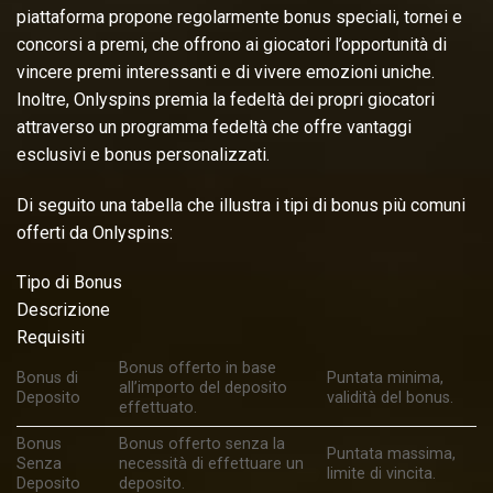
piattaforma propone regolarmente bonus speciali, tornei e
concorsi a premi, che offrono ai giocatori l’opportunità di
vincere premi interessanti e di vivere emozioni uniche.
Inoltre, Onlyspins premia la fedeltà dei propri giocatori
attraverso un programma fedeltà che offre vantaggi
esclusivi e bonus personalizzati.
Di seguito una tabella che illustra i tipi di bonus più comuni
offerti da Onlyspins:
Tipo di Bonus
Descrizione
Requisiti
Bonus offerto in base
Bonus di
Puntata minima,
all’importo del deposito
Deposito
validità del bonus.
effettuato.
Bonus
Bonus offerto senza la
Puntata massima,
Senza
necessità di effettuare un
limite di vincita.
Deposito
deposito.