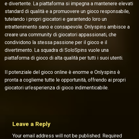
e divertente. La piattaforma si impegna a mantenere elevati
standard di qualità e a promuovere un gioco responsabile,
tutelando i propri giocatori e garantendo loro un
intrattenimento sano e consapevole. Onlyspins ambisce a
creare una community di giocatori appassionati, che
condividono la stessa passione per il gioco e il
divertimento. La squadra di SoloSpins vuole una
piattaforma di gioco di alta qualità per tutti i suoi utenti.
Il potenziale del gioco online è enorme e Onlyspins è
pronta a coglierne tutte le opportunità, offrendo ai propri
giocatori un’esperienza di gioco indimenticabile.
Leave a Reply
Your email address will not be published.
Required