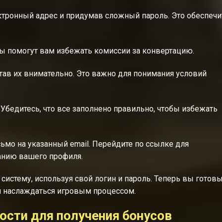
ктронный адрес и придумав сложный пароль. Это обеспечи
ы помогут вам избежать комиссии за конвертацию.
итав их внимательно. Это важно для понимания условий
Убедитесь, что все заполнено правильно, чтобы избежать
ьмо на указанный email. Перейдите по ссылке для
анию вашего профиля.
систему, используя свой логин и пароль. Теперь вы готов
 наслаждаться игровым процессом.
ости для получения бонусов