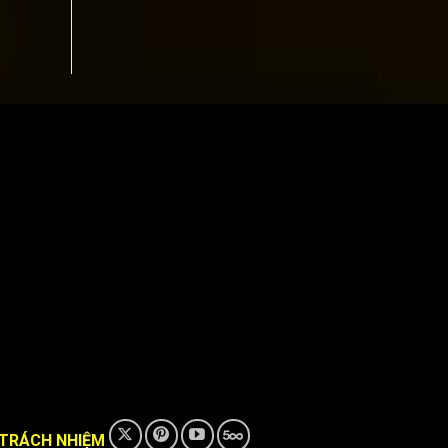
 TRÁCH NHIỆM