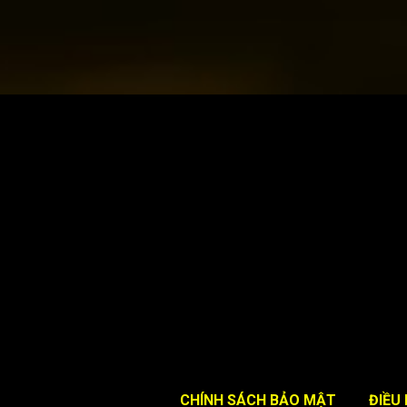
CHÍNH SÁCH BẢO MẬT
ĐIỀU