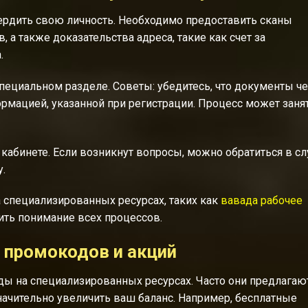
ердить свою личность. Необходимо предоставить сканы
, а также доказательства адреса, такие как счет за
.
пециальном разделе. Советы: убедитесь, что документы ч
рмацией, указанной при регистрации. Процесс может занят
 кабинете. Если возникнут вопросы, можно обратиться в с
.
 специализированных ресурсах, таких как
вавада рабочее
ить понимание всех процессов.
 промокодов и акций
ы на специализированных ресурсах. Часто они предлагаю
ачительно увеличить ваш баланс. Например, бесплатные