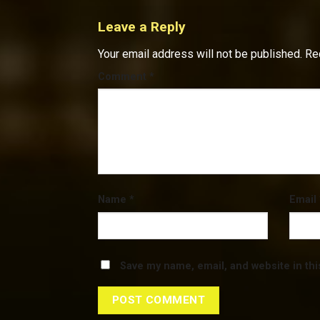
Leave a Reply
Your email address will not be published.
Re
Comment
*
Name
*
Email
Save my name, email, and website in thi