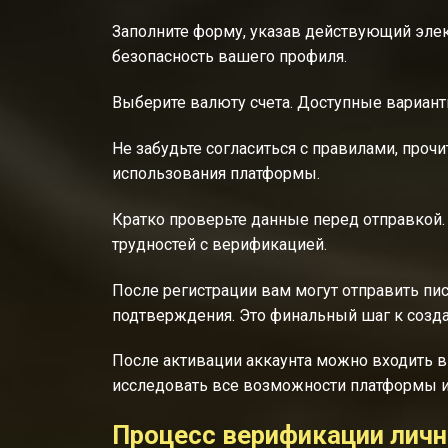
Заполните форму, указав действующий эле
безопасность вашего профиля.
Выберите валюту счета. Доступные вариант
Не забудьте согласиться с правилами, проч
использования платформы.
Кратко проверьте данные перед отправкой. 
трудностей с верификацией.
После регистрации вам могут отправить пис
подтверждения. Это финальный шаг к созд
После активации аккаунта можно входить в 
исследовать все возможности платформы и
Процесс верификации личн