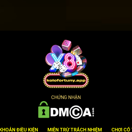
CHỨNG NHẬN
 KHOẢN ĐIỀU KIỆN
MIỄN TRỪ TRÁCH NHIỆM
CHƠI CÓ