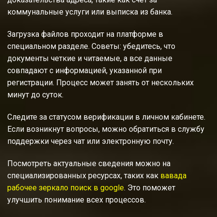
коммунальные услуги или выписка из банка.
Загрузка файлов проходит на платформе в
специальном разделе. Советы: убедитесь, что
документы четкие и читаемые, а все данные
совпадают с информацией, указанной при
регистрации. Процесс может занять от нескольких
минут до суток.
Следите за статусом верификации в личном кабинете.
Если возникнут вопросы, можно обратиться в службу
поддержки через чат или электронную почту.
Посмотреть актуальные сведения можно на
специализированных ресурсах, таких как
вавада
рабочее зеркало поиск в google
. Это поможет
улучшить понимание всех процессов.