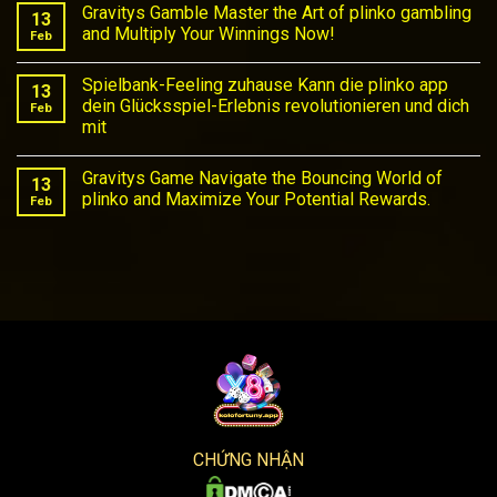
Pin
Comments
Gravitys Gamble Master the Art of plinko gambling
Up
on
13
Casino
A
and Multiply Your Winnings Now!
Feb
играть
Emoção
онлайн
de
No
–
Ganhar
Comments
Spielbank-Feeling zuhause Kann die plinko app
Вход
Atinge
on
13
Зеркало.18823
Novos
Gravitys
dein Glücksspiel-Erlebnis revolutionieren und dich
Feb
(2)
Patamares
Gamble
mit
com
Master
highflybet
the
No
Sua
Art
Comments
Próxima
of
Gravitys Game Navigate the Bouncing World of
on
13
Aventura
plinko
Spielbank-
plinko and Maximize Your Potential Rewards.
Feb
Começa
gambling
Feeling
Aqui.
and
zuhause
No
Multiply
Kann
Comments
Your
die
on
Winnings
plinko
Gravitys
Now!
app
Game
dein
Navigate
Glücksspiel-
the
Erlebnis
Bouncing
revolutionieren
World
und
of
dich
plinko
mit
and
Maximize
Your
Potential
Rewards.
CHỨNG NHẬN