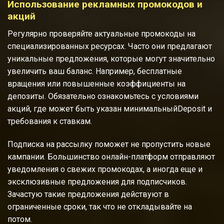
Использование рекламных промокодов и
акций
Регулярно проверяйте актуальные промокоды на
специализированных ресурсах. Часто они предлагают
уникальные предложения, которые могут значительно
увеличить ваш баланс. Например, бесплатные
вращения или повышенные коэффициенты на
депозиты. Обязательно ознакомьтесь с условиями
акций, где может быть указан минимальныйDeposit и
требования к ставкам.
Подписка на рассылку поможет не пропустить новые
кампании. Большинство онлайн-платформ отправляют
уведомления о свежих промокодах, а иногда еще и
эксклюзивные предложения для подписчиков.
Зачастую такие предложения действуют в
ограниченные сроки, так что не откладывайте на
потом.