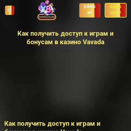
Skip
ĐĂNG
ĐĂNG
to
KÝ
NHẬP
content
Как получить доступ к играм и
бонусам в казино Vavada
Как получить доступ к играм и