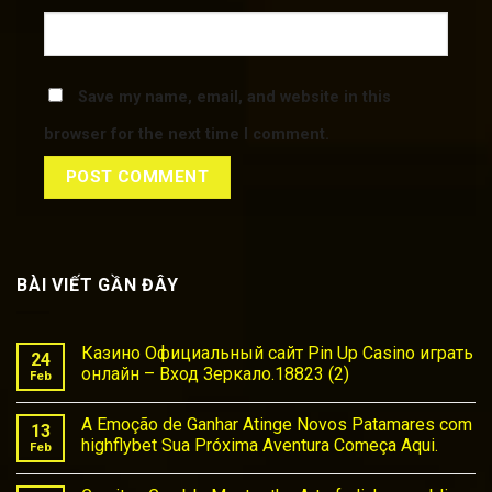
Save my name, email, and website in this
browser for the next time I comment.
BÀI VIẾT GẦN ĐÂY
Казино Официальный сайт Pin Up Casino играть
24
онлайн – Вход Зеркало.18823 (2)
Feb
No
Comments
A Emoção de Ganhar Atinge Novos Patamares com
on
13
Казино
highflybet Sua Próxima Aventura Começa Aqui.
Feb
Официальный
сайт
No
Pin
Comments