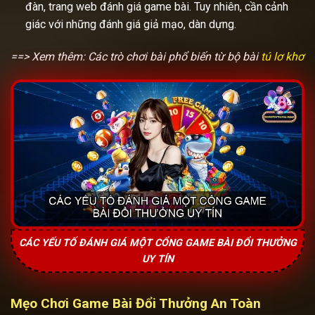
đàn, trang web đánh giá game bài. Tuy nhiên, cần cảnh
giác với những đánh giá giả mạo, dàn dựng.
==> Xem thêm: Các trò chơi bài phổ biến từ bộ bài
tú lơ khơ
CÁC YẾU TỐ ĐÁNH GIÁ MỘT CỔNG GAME BÀI ĐỔI THƯỞNG
UY TÍN
Mẹo Chơi Game Bài Đổi Thưởng An Toàn