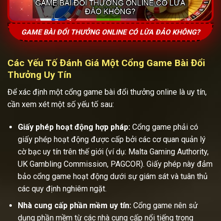
GAME BÀI ĐỔI THƯỞNG ONLINE CÓ LỪA ĐẢO KHÔNG?
Các Yếu Tố Đánh Giá Một Cổng Game Bài Đổi
Thưởng Uy Tín
Để xác định một cổng game bài đổi thưởng online là uy tín,
cần xem xét một số yếu tố sau:
Giấy phép hoạt động hợp pháp:
Cổng game phải có
giấy phép hoạt động được cấp bởi các cơ quan quản lý
cờ bạc uy tín trên thế giới (ví dụ: Malta Gaming Authority,
UK Gambling Commission, PAGCOR). Giấy phép này đảm
bảo cổng game hoạt động dưới sự giám sát và tuân thủ
các quy định nghiêm ngặt.
Nhà cung cấp phần mềm uy tín:
Cổng game nên sử
dụng phần mềm từ các nhà cung cấp nổi tiếng trong