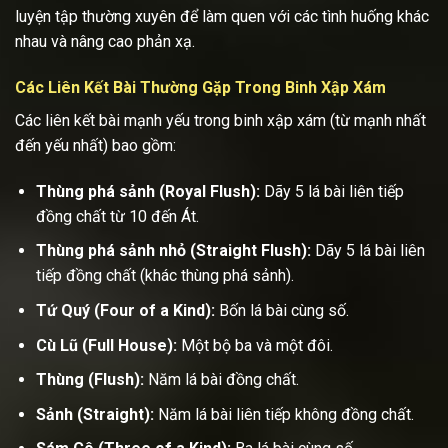
luyện tập thường xuyên để làm quen với các tình huống khác
nhau và nâng cao phản xạ.
Các Liên Kết Bài Thường Gặp Trong Binh Xập Xám
Các liên kết bài mạnh yếu trong binh xập xám (từ mạnh nhất
đến yếu nhất) bao gồm:
Thùng phá sảnh (Royal Flush):
Dãy 5 lá bài liên tiếp
đồng chất từ 10 đến Át.
Thùng phá sảnh nhỏ (Straight Flush):
Dãy 5 lá bài liên
tiếp đồng chất (khác thùng phá sảnh).
Tứ Quý (Four of a Kind):
Bốn lá bài cùng số.
Cù Lũ (Full House):
Một bộ ba và một đôi.
Thùng (Flush):
Năm lá bài đồng chất.
Sảnh (Straight):
Năm lá bài liên tiếp không đồng chất.