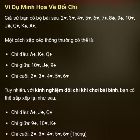
Ví Dụ Minh Họa Về Đổi Chi
Giả sử bạn có bộ bài sau: 2♥, 3♥, 4♥, 5♥, 6♥, 7♦, 8♣, 9♠, 10♥,
J♣, Q♦, K♠, A♦.
Một cách sắp xếp thông thường có thể là:
Chi đầu: A♦, K♠, Q♦
Chi giữa: 10♥, J♣, 9♠
Chi cuối: 2♥, 3♥, 4♥, 5♥, 6♥
Tuy nhiên, với
kinh nghiệm đổi chi khi chơi bài binh
, bạn có
thể sắp xếp lại như sau:
Chi đầu: A♦, J♣, Q♦
Chi giữa: 9♠, 10♥, K♠
Chi cuối: 2♥, 3♥, 4♥, 5♥, 6♥ (Thùng)