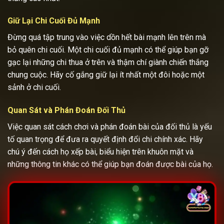
Giữ Lại Chi Cuối Đủ Mạnh
Đừng quá tập trung vào việc dồn hết bài mạnh lên trên mà
bỏ quên chi cuối. Một chi cuối đủ mạnh có thể giúp bạn gỡ
gạc lại những chi thua ở trên và thậm chí giành chiến thắng
chung cuộc. Hãy cố gắng giữ lại ít nhất một đôi hoặc một
sảnh ở chi cuối.
Quan Sát và Phán Đoán Đối Thủ
Việc quan sát cách chơi và phán đoán bài của đối thủ là yếu
tố quan trọng để đưa ra quyết định đổi chi chính xác. Hãy
chú ý đến cách họ xếp bài, biểu hiện trên khuôn mặt và
những thông tin khác có thể giúp bạn đoán được bài của họ.