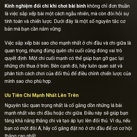
Kinh nghiệm đổi chi khi chơi bài binh
không chỉ đơn thuần
là việc sắp xếp bài một cách ngẫu nhiên, mà còn đòi hỏi sự
tính toán và chiến lược. Dưới đây là một số nguyên tắc cơ
bản mà bạn cần nắm vững:
Việc sắp xếp bài sao cho mạnh nhất ở chi đầu và chi giữa là
quan trọng, nhưng đừng quên chi cuối cũng đóng vai trò
quyết định. Một chi cuối mạnh có thể giúp bạn gỡ gạc lại
những chi thua ở trên. Bên cạnh đó, hãy luôn quan sát và
phân tích cách chơi của đối thủ để điều chỉnh chiến lược của
mình sao cho phù hợp.
Ưu Tiên Chi Mạnh Nhất Lên Trên
Nguyên tắc quan trọng nhất là cố gắng dồn những lá bài
mạnh nhất vào chi đầu hoặc chi giữa. Điều này sẽ giúp bạn
tăng khả năng thắng chi và tạo áp lực lên đối thủ. Ví dụ, nếu
bạn có một đôi A, hãy cố gắng đặt nó ở chi đầu để có cơ hội
thắng cao nhất.