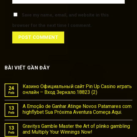
Save my name, email, and website in this
browser for the next time I comment.
BÀI VIẾT GẦN ĐÂY
Казино Официальный сайт Pin Up Casino играть
24
онлайн – Вход Зеркало.18823 (2)
Feb
No
Comments
A Emoção de Ganhar Atinge Novos Patamares com
on
13
Казино
highflybet Sua Próxima Aventura Começa Aqui.
Feb
Официальный
сайт
No
Pin
Comments
Gravitys Gamble Master the Art of plinko gambling
Up
on
13
Casino
A
and Multiply Your Winnings Now!
Feb
играть
Emoção