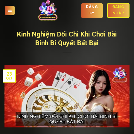
Skip
ĐĂNG
ĐĂNG
to
KÝ
NHẬP
content
Kinh Nghiệm Đổi Chi Khi Chơi Bài
Binh Bí Quyết Bất Bại
23
Oct