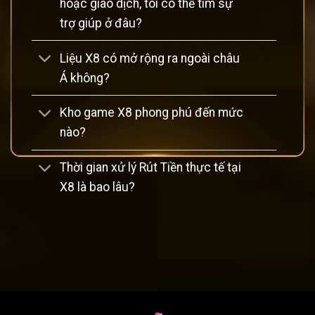
hoặc giao dịch, tôi có thể tìm sự
trợ giúp ở đâu?
Liệu X8 có mở rộng ra ngoài châu
Á không?
GIỚI THIỆU TỔNG QUAN VỀ
CỔNG GAME
X8
Kho game X8 phong phú đến mức
nào?
Lịch sử hình thành và phát triển của X8
Cổng game
được thành lập vào đầu những năm 2010,
Thời gian xử lý Rút Tiền thực tế tại
trong bối cảnh thị trường cá cược trực tuyến tại châu Á
X8 là bao lâu?
đang phát triển mạnh mẽ nhờ vào sự gia tăng của công
nghệ di động và internet tốc độ cao. Ban đầu, X8 chỉ là một
nền tảng nhỏ chuyên về cá cược thể thao, nhưng với chiến
lược phát triển linh hoạt, họ đã nhanh chóng mở rộng sang
các lĩnh vực khác như sòng bài trực tuyến và trò chơi quay
số.
escort girl strasbourg