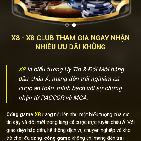
X8 - X8 CLUB THAM GIA NGAY NHẬN
NHIỀU ƯU ĐÃI KHỦNG
X8
là biểu tượng Uy Tín & Đổi Mới hàng
đầu châu Á, mang đến trải nghiệm cá
cược an toàn, minh bạch với sự chứng
nhận từ PAGCOR và MGA.
Cổng game
X8
đang nổi lên như một biểu tượng của sự
tin cậy và đổi mới trong làng cá cược trực tuyến châu Á. Với
giao diện hấp dẫn, hệ thống dịch vụ chuyên nghiệp và kho
trò chơi đa dạng,
cổng game
không chỉ mang đến trải