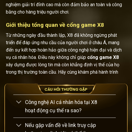
nghiệm giải trí đỉnh cao mà còn đảm bảo an toàn và công
bằng cho hàng triệu người chơi.
Giới thiệu tổng quan về cổng game X8
Từ những ngày đầu thành lập, X8 đã không ngừng phát
triển để đáp ứng nhu cầu của người chơi ở châu Á, mang
đến sự kết hợp hoàn hảo giữa công nghệ hiện đại và dịch
vụ cá nhân hóa. Điều này không chỉ giúp
cổng game
X8
xây dựng được lòng tin mà còn khẳng định vị thế của họ
trong thị trường toàn cầu. Hãy cùng khám phá hành trình
của X8 qua các khía cạnh lịch sử, vị trí và chứng nhận pháp
lý, để hiểu rõ hơn về lý do tại sao đây là lựa chọn hàng đầu.
CÂU HỎI THƯỜNG GẶP
Công nghệ AI cá nhân hóa tại X8
hoạt động cụ thể ra sao?
Nếu gặp vấn đề về link truy cập