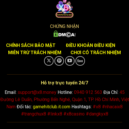
Trong 5 năm đầu tiên, X8 đã đầu tư đáng kể vào công
nghệ, hợp tác với những nhà cung cấp game hàng đầu thế
giới để cải thiện giao diện hấp dẫn, chuyên nghiệp và thân
thiện với người dùng. Đặc biệt, tốc độ tải nhanh và tính
CHỨNG NHẬN
tương thích di động của website đã giúp X8 vượt qua áp
lực cạnh tranh khốc liệt. Đến hiện tại,
cổng game
X8
đã trở
thành một trong những thương hiệu lớn với hàng triệu lượt
CHÍNH SÁCH BẢO MẬT
ĐIỀU KHOẢN ĐIỀU KIỆN
truy cập mỗi tháng, minh chứng cho việc đổi mới liên tục là
MIỄN TRỪ TRÁCH NHIỆM
CHƠI CÓ TRÁCH NHIỆM
yếu tố quyết định cho thành công. Hơn nữa, X8 cũng tích
cực tham gia các sự kiện trong ngành, như hội nghị cá cược
châu Á, để học hỏi và nâng cao dịch vụ, mang lại trải
nghiệm tốt hơn cho người chơi.
Hỗ trợ trực tuyến 24/7
Email:
support@x8.money
Hotline:
0940 912 563
Địa Chỉ:
45
Với sự phát triển mạnh mẽ,
cổng game
không chỉ mở rộng
Đường Lê Duẩn, Phường Bến Nghé, Quận 1, TP. Hồ Chí Minh, Việt
thị trường mà còn chú trọng vào vấn đề bảo mật, đảm bảo
Nam
Đối tác:
gamehitclub.it.com
Hashtags:
#x8 #nhacaix8
mọi giao dịch đều an toàn. Họ đã vượt qua nhiều thách thức
#trangchux8 #linkx8 #x8casino #dangkyx8
như các quy định pháp lý nghiêm ngặt tại một số quốc gia,
để khẳng định vị thế của mình như một biểu tượng của sự
bền vững. Hiện nay, X8 không chỉ là một
cổng game
mà