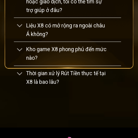
hoặc giao dịch, tôi có thể tìm sự
trợ giúp ở đâu?
Liệu X8 có mở rộng ra ngoài châu
Á không?
GIỚI THIỆU TỔNG QUAN VỀ
CỔNG GAME
X8
Kho game X8 phong phú đến mức
nào?
Lịch sử hình thành và phát triển của X8
Cổng game
được thành lập vào đầu những năm 2010,
Thời gian xử lý Rút Tiền thực tế tại
trong bối cảnh thị trường cá cược trực tuyến tại châu Á
X8 là bao lâu?
đang phát triển mạnh mẽ nhờ vào sự gia tăng của công
nghệ di động và internet tốc độ cao. Ban đầu, X8 chỉ là một
nền tảng nhỏ chuyên về cá cược thể thao, nhưng với chiến
lược phát triển linh hoạt, họ đã nhanh chóng mở rộng sang
các lĩnh vực khác như sòng bài trực tuyến và trò chơi quay
số.
escort girl strasbourg