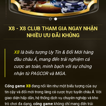
X8 - X8 CLUB THAM GIA NGAY NHẬN
NHIỀU ƯU ĐÃI KHỦNG
X8
là biểu tượng Uy Tín & Đổi Mới hàng
đầu châu Á, mang đến trải nghiệm cá
cược an toàn, minh bạch với sự chứng
nhận từ PAGCOR và MGA.
Cổng game
X8
đang nổi lên như một biểu tượng của sự
tin cậy và đổi mới trong làng cá cược trực tuyến châu Á. Với
giao diện hấp dẫn, hệ thống dịch vụ chuyên nghiệp và kho
trò chơi đa dạng,
cổng game
không chỉ mang đến trải