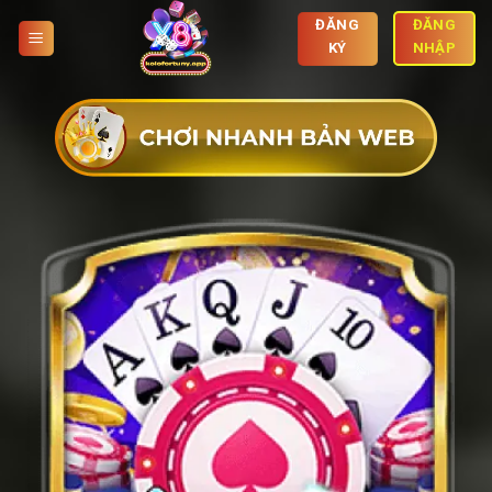
Skip
ĐĂNG
ĐĂNG
to
KÝ
NHẬP
content