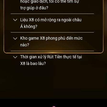
hoặc giao dịch, tôi có thể tìm sự
trợ giúp ở đâu?
Liệu X8 có mở rộng ra ngoài châu
Á không?
GIỚI THIỆU TỔNG QUAN VỀ
CỔNG GAME
X8
Kho game X8 phong phú đến mức
nào?
Lịch sử hình thành và phát triển của X8
Cổng game
được thành lập vào đầu những năm 2010,
Thời gian xử lý Rút Tiền thực tế tại
trong bối cảnh thị trường cá cược trực tuyến tại châu Á
X8 là bao lâu?
đang phát triển mạnh mẽ nhờ vào sự gia tăng của công
nghệ di động và internet tốc độ cao. Ban đầu, X8 chỉ là một
nền tảng nhỏ chuyên về cá cược thể thao, nhưng với chiến
lược phát triển linh hoạt, họ đã nhanh chóng mở rộng sang
các lĩnh vực khác như sòng bài trực tuyến và trò chơi quay
số.
escort girl strasbourg