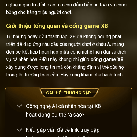
nghiệm giải trí đỉnh cao mà còn đảm bảo an toàn và công
bằng cho hàng triệu người chơi.
Giới thiệu tổng quan về cổng game X8
Từ những ngày đầu thành lập, X8 đã không ngừng phát
triển để đáp ứng nhu cầu của người chơi ở châu Á, mang
đến sự kết hợp hoàn hảo giữa công nghệ hiện đại và dịch
vụ cá nhân hóa. Điều này không chỉ giúp
cổng game
X8
xây dựng được lòng tin mà còn khẳng định vị thế của họ
trong thị trường toàn cầu. Hãy cùng khám phá hành trình
của X8 qua các khía cạnh lịch sử, vị trí và chứng nhận pháp
lý, để hiểu rõ hơn về lý do tại sao đây là lựa chọn hàng đầu.
CÂU HỎI THƯỜNG GẶP
Công nghệ AI cá nhân hóa tại X8
hoạt động cụ thể ra sao?
Nếu gặp vấn đề về link truy cập