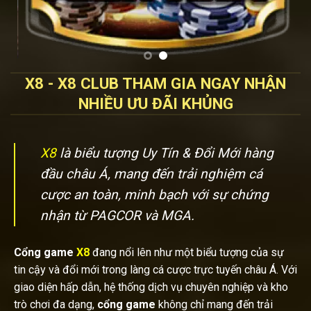
X8 - X8 CLUB THAM GIA NGAY NHẬN
NHIỀU ƯU ĐÃI KHỦNG
X8
là biểu tượng Uy Tín & Đổi Mới hàng
đầu châu Á, mang đến trải nghiệm cá
cược an toàn, minh bạch với sự chứng
nhận từ PAGCOR và MGA.
Cổng game
X8
đang nổi lên như một biểu tượng của sự
tin cậy và đổi mới trong làng cá cược trực tuyến châu Á. Với
giao diện hấp dẫn, hệ thống dịch vụ chuyên nghiệp và kho
trò chơi đa dạng,
cổng game
không chỉ mang đến trải