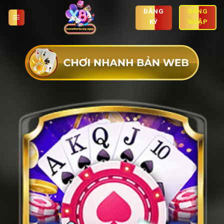
Skip
ĐĂNG
ĐĂNG
to
KÝ
NHẬP
content