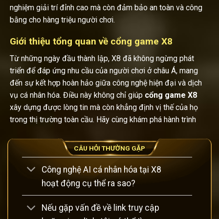
nghiệm giải trí đỉnh cao mà còn đảm bảo an toàn và công
bằng cho hàng triệu người chơi.
Giới thiệu tổng quan về cổng game X8
Từ những ngày đầu thành lập, X8 đã không ngừng phát
triển để đáp ứng nhu cầu của người chơi ở châu Á, mang
đến sự kết hợp hoàn hảo giữa công nghệ hiện đại và dịch
vụ cá nhân hóa. Điều này không chỉ giúp
cổng game
X8
xây dựng được lòng tin mà còn khẳng định vị thế của họ
trong thị trường toàn cầu. Hãy cùng khám phá hành trình
của X8 qua các khía cạnh lịch sử, vị trí và chứng nhận pháp
lý, để hiểu rõ hơn về lý do tại sao đây là lựa chọn hàng đầu.
CÂU HỎI THƯỜNG GẶP
Công nghệ AI cá nhân hóa tại X8
hoạt động cụ thể ra sao?
Nếu gặp vấn đề về link truy cập