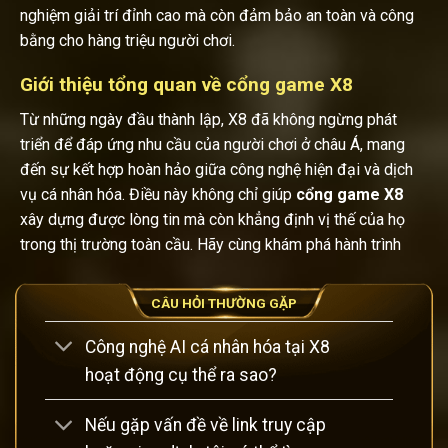
nghiệm giải trí đỉnh cao mà còn đảm bảo an toàn và công
bằng cho hàng triệu người chơi.
Giới thiệu tổng quan về cổng game X8
Từ những ngày đầu thành lập, X8 đã không ngừng phát
triển để đáp ứng nhu cầu của người chơi ở châu Á, mang
đến sự kết hợp hoàn hảo giữa công nghệ hiện đại và dịch
vụ cá nhân hóa. Điều này không chỉ giúp
cổng game
X8
xây dựng được lòng tin mà còn khẳng định vị thế của họ
trong thị trường toàn cầu. Hãy cùng khám phá hành trình
của X8 qua các khía cạnh lịch sử, vị trí và chứng nhận pháp
lý, để hiểu rõ hơn về lý do tại sao đây là lựa chọn hàng đầu.
CÂU HỎI THƯỜNG GẶP
Công nghệ AI cá nhân hóa tại X8
hoạt động cụ thể ra sao?
Nếu gặp vấn đề về link truy cập