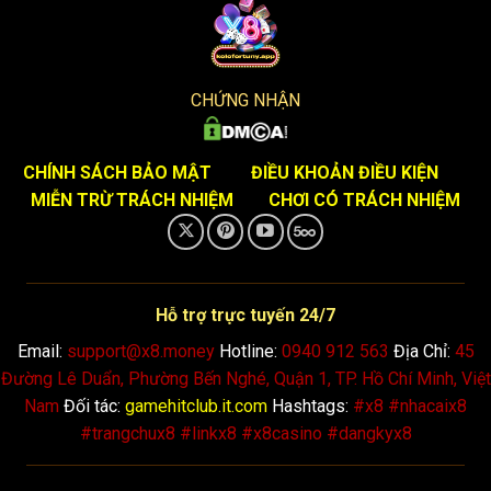
Trong 5 năm đầu tiên, X8 đã đầu tư đáng kể vào công
nghệ, hợp tác với những nhà cung cấp game hàng đầu thế
giới để cải thiện giao diện hấp dẫn, chuyên nghiệp và thân
thiện với người dùng. Đặc biệt, tốc độ tải nhanh và tính
CHỨNG NHẬN
tương thích di động của website đã giúp X8 vượt qua áp
lực cạnh tranh khốc liệt. Đến hiện tại,
cổng game
X8
đã trở
thành một trong những thương hiệu lớn với hàng triệu lượt
CHÍNH SÁCH BẢO MẬT
ĐIỀU KHOẢN ĐIỀU KIỆN
truy cập mỗi tháng, minh chứng cho việc đổi mới liên tục là
MIỄN TRỪ TRÁCH NHIỆM
CHƠI CÓ TRÁCH NHIỆM
yếu tố quyết định cho thành công. Hơn nữa, X8 cũng tích
cực tham gia các sự kiện trong ngành, như hội nghị cá cược
châu Á, để học hỏi và nâng cao dịch vụ, mang lại trải
nghiệm tốt hơn cho người chơi.
Hỗ trợ trực tuyến 24/7
Email:
support@x8.money
Hotline:
0940 912 563
Địa Chỉ:
45
Với sự phát triển mạnh mẽ,
cổng game
không chỉ mở rộng
Đường Lê Duẩn, Phường Bến Nghé, Quận 1, TP. Hồ Chí Minh, Việt
thị trường mà còn chú trọng vào vấn đề bảo mật, đảm bảo
Nam
Đối tác:
gamehitclub.it.com
Hashtags:
#x8 #nhacaix8
mọi giao dịch đều an toàn. Họ đã vượt qua nhiều thách thức
#trangchux8 #linkx8 #x8casino #dangkyx8
như các quy định pháp lý nghiêm ngặt tại một số quốc gia,
để khẳng định vị thế của mình như một biểu tượng của sự
bền vững. Hiện nay, X8 không chỉ là một
cổng game
mà