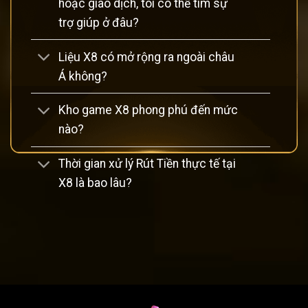
hoặc giao dịch, tôi có thể tìm sự
trợ giúp ở đâu?
Liệu X8 có mở rộng ra ngoài châu
Á không?
GIỚI THIỆU TỔNG QUAN VỀ
CỔNG GAME
X8
Kho game X8 phong phú đến mức
nào?
Lịch sử hình thành và phát triển của X8
Cổng game
được thành lập vào đầu những năm 2010,
Thời gian xử lý Rút Tiền thực tế tại
trong bối cảnh thị trường cá cược trực tuyến tại châu Á
X8 là bao lâu?
đang phát triển mạnh mẽ nhờ vào sự gia tăng của công
nghệ di động và internet tốc độ cao. Ban đầu, X8 chỉ là một
nền tảng nhỏ chuyên về cá cược thể thao, nhưng với chiến
lược phát triển linh hoạt, họ đã nhanh chóng mở rộng sang
các lĩnh vực khác như sòng bài trực tuyến và trò chơi quay
số.
escort girl strasbourg