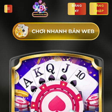
Skip
ĐĂNG
ĐĂNG
to
KÝ
NHẬP
content