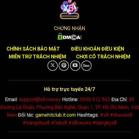
Trong 5 năm đầu tiên, X8 đã đầu tư đáng kể vào công
nghệ, hợp tác với những nhà cung cấp game hàng đầu thế
giới để cải thiện giao diện hấp dẫn, chuyên nghiệp và thân
thiện với người dùng. Đặc biệt, tốc độ tải nhanh và tính
CHỨNG NHẬN
tương thích di động của website đã giúp X8 vượt qua áp
lực cạnh tranh khốc liệt. Đến hiện tại,
cổng game
X8
đã trở
thành một trong những thương hiệu lớn với hàng triệu lượt
CHÍNH SÁCH BẢO MẬT
ĐIỀU KHOẢN ĐIỀU KIỆN
truy cập mỗi tháng, minh chứng cho việc đổi mới liên tục là
MIỄN TRỪ TRÁCH NHIỆM
CHƠI CÓ TRÁCH NHIỆM
yếu tố quyết định cho thành công. Hơn nữa, X8 cũng tích
cực tham gia các sự kiện trong ngành, như hội nghị cá cược
châu Á, để học hỏi và nâng cao dịch vụ, mang lại trải
nghiệm tốt hơn cho người chơi.
Hỗ trợ trực tuyến 24/7
Email:
support@x8.money
Hotline:
0940 912 563
Địa Chỉ:
45
Với sự phát triển mạnh mẽ,
cổng game
không chỉ mở rộng
Đường Lê Duẩn, Phường Bến Nghé, Quận 1, TP. Hồ Chí Minh, Việt
thị trường mà còn chú trọng vào vấn đề bảo mật, đảm bảo
Nam
Đối tác:
gamehitclub.it.com
Hashtags:
#x8 #nhacaix8
mọi giao dịch đều an toàn. Họ đã vượt qua nhiều thách thức
#trangchux8 #linkx8 #x8casino #dangkyx8
như các quy định pháp lý nghiêm ngặt tại một số quốc gia,
để khẳng định vị thế của mình như một biểu tượng của sự
bền vững. Hiện nay, X8 không chỉ là một
cổng game
mà