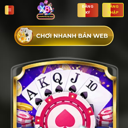
Skip
ĐĂNG
ĐĂNG
to
KÝ
NHẬP
content