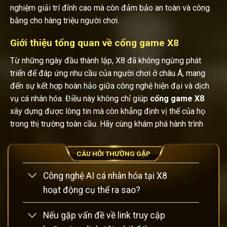
nghiệm giải trí đỉnh cao mà còn đảm bảo an toàn và công
bằng cho hàng triệu người chơi.
Giới thiệu tổng quan về cổng game X8
Từ những ngày đầu thành lập, X8 đã không ngừng phát
triển để đáp ứng nhu cầu của người chơi ở châu Á, mang
đến sự kết hợp hoàn hảo giữa công nghệ hiện đại và dịch
vụ cá nhân hóa. Điều này không chỉ giúp
cổng game
X8
xây dựng được lòng tin mà còn khẳng định vị thế của họ
trong thị trường toàn cầu. Hãy cùng khám phá hành trình
của X8 qua các khía cạnh lịch sử, vị trí và chứng nhận pháp
lý, để hiểu rõ hơn về lý do tại sao đây là lựa chọn hàng đầu.
CÂU HỎI THƯỜNG GẶP
Công nghệ AI cá nhân hóa tại X8
hoạt động cụ thể ra sao?
Nếu gặp vấn đề về link truy cập