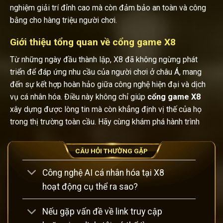
nghiệm giải trí đỉnh cao mà còn đảm bảo an toàn và công
bằng cho hàng triệu người chơi.
Giới thiệu tổng quan về cổng game X8
Từ những ngày đầu thành lập, X8 đã không ngừng phát
triển để đáp ứng nhu cầu của người chơi ở châu Á, mang
đến sự kết hợp hoàn hảo giữa công nghệ hiện đại và dịch
vụ cá nhân hóa. Điều này không chỉ giúp
cổng game
X8
xây dựng được lòng tin mà còn khẳng định vị thế của họ
trong thị trường toàn cầu. Hãy cùng khám phá hành trình
của X8 qua các khía cạnh lịch sử, vị trí và chứng nhận pháp
lý, để hiểu rõ hơn về lý do tại sao đây là lựa chọn hàng đầu.
CÂU HỎI THƯỜNG GẶP
Công nghệ AI cá nhân hóa tại X8
hoạt động cụ thể ra sao?
Nếu gặp vấn đề về link truy cập