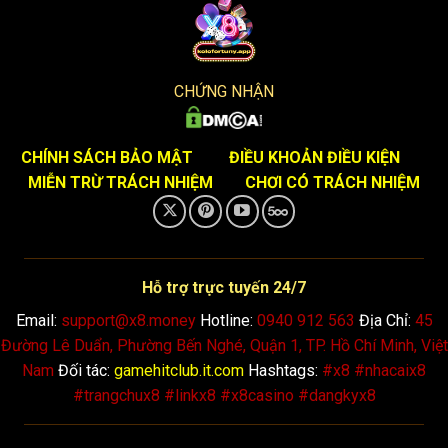
Trong 5 năm đầu tiên, X8 đã đầu tư đáng kể vào công
nghệ, hợp tác với những nhà cung cấp game hàng đầu thế
giới để cải thiện giao diện hấp dẫn, chuyên nghiệp và thân
thiện với người dùng. Đặc biệt, tốc độ tải nhanh và tính
CHỨNG NHẬN
tương thích di động của website đã giúp X8 vượt qua áp
lực cạnh tranh khốc liệt. Đến hiện tại,
cổng game
X8
đã trở
thành một trong những thương hiệu lớn với hàng triệu lượt
CHÍNH SÁCH BẢO MẬT
ĐIỀU KHOẢN ĐIỀU KIỆN
truy cập mỗi tháng, minh chứng cho việc đổi mới liên tục là
MIỄN TRỪ TRÁCH NHIỆM
CHƠI CÓ TRÁCH NHIỆM
yếu tố quyết định cho thành công. Hơn nữa, X8 cũng tích
cực tham gia các sự kiện trong ngành, như hội nghị cá cược
châu Á, để học hỏi và nâng cao dịch vụ, mang lại trải
nghiệm tốt hơn cho người chơi.
Hỗ trợ trực tuyến 24/7
Email:
support@x8.money
Hotline:
0940 912 563
Địa Chỉ:
45
Với sự phát triển mạnh mẽ,
cổng game
không chỉ mở rộng
Đường Lê Duẩn, Phường Bến Nghé, Quận 1, TP. Hồ Chí Minh, Việt
thị trường mà còn chú trọng vào vấn đề bảo mật, đảm bảo
Nam
Đối tác:
gamehitclub.it.com
Hashtags:
#x8 #nhacaix8
mọi giao dịch đều an toàn. Họ đã vượt qua nhiều thách thức
#trangchux8 #linkx8 #x8casino #dangkyx8
như các quy định pháp lý nghiêm ngặt tại một số quốc gia,
để khẳng định vị thế của mình như một biểu tượng của sự
bền vững. Hiện nay, X8 không chỉ là một
cổng game
mà