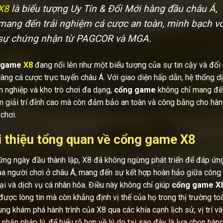
X8
là biểu tượng Uy Tín & Đổi Mới hàng đầu châu Á,
mang đến trải nghiệm cá cược an toàn, minh bạch vớ
sự chứng nhận từ PAGCOR và MGA.
 game
X8
đang nổi lên như một biểu tượng của sự tin cậy và đổi
làng cá cược trực tuyến châu Á. Với giao diện hấp dẫn, hệ thống d
 nghiệp và kho trò chơi đa dạng,
cổng game
không chỉ mang đến
 giải trí đỉnh cao mà còn đảm bảo an toàn và công bằng cho hàng
chơi.
i thiệu tổng quan về cổng game X8
ững ngày đầu thành lập, X8 đã không ngừng phát triển để đáp ứn
ủa người chơi ở châu Á, mang đến sự kết hợp hoàn hảo giữa công
ại và dịch vụ cá nhân hóa. Điều này không chỉ giúp
cổng game
X
ược lòng tin mà còn khẳng định vị thế của họ trong thị trường to
ng khám phá hành trình của X8 qua các khía cạnh lịch sử, vị trí và
nhận pháp lý, để hiểu rõ hơn về lý do tại sao đây là lựa chọn hàn