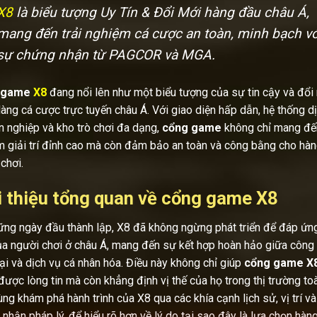
X8
là biểu tượng Uy Tín & Đổi Mới hàng đầu châu Á,
mang đến trải nghiệm cá cược an toàn, minh bạch vớ
sự chứng nhận từ PAGCOR và MGA.
 game
X8
đang nổi lên như một biểu tượng của sự tin cậy và đổi
làng cá cược trực tuyến châu Á. Với giao diện hấp dẫn, hệ thống d
 nghiệp và kho trò chơi đa dạng,
cổng game
không chỉ mang đến
 giải trí đỉnh cao mà còn đảm bảo an toàn và công bằng cho hàng
chơi.
i thiệu tổng quan về cổng game X8
ững ngày đầu thành lập, X8 đã không ngừng phát triển để đáp ứn
ủa người chơi ở châu Á, mang đến sự kết hợp hoàn hảo giữa công
ại và dịch vụ cá nhân hóa. Điều này không chỉ giúp
cổng game
X
ược lòng tin mà còn khẳng định vị thế của họ trong thị trường to
ng khám phá hành trình của X8 qua các khía cạnh lịch sử, vị trí và
nhận pháp lý, để hiểu rõ hơn về lý do tại sao đây là lựa chọn hàn