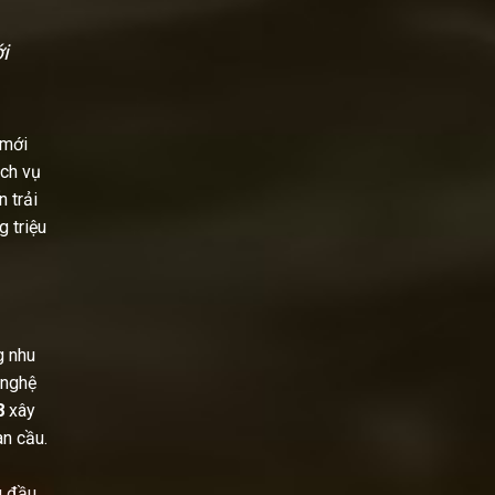
i
 mới
ịch vụ
 trải
 triệu
g nhu
 nghệ
8
xây
àn cầu.
g đầu.