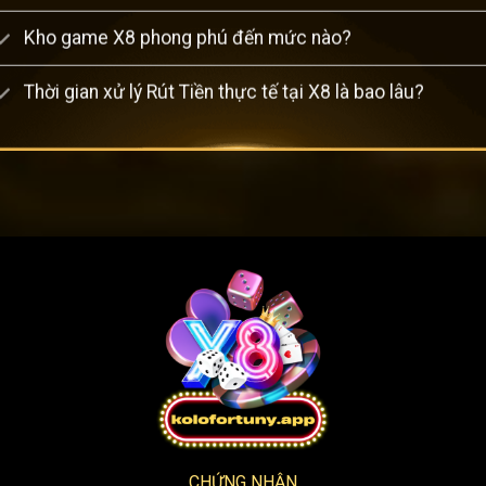
 game
được thành lập vào đầu những năm 2010, trong bối cảnh t
Kho game X8 phong phú đến mức nào?
 cá cược trực tuyến tại châu Á đang phát triển mạnh mẽ nhờ vào 
ủa công nghệ di động và internet tốc độ cao. Ban đầu, X8 chỉ là 
Thời gian xử lý Rút Tiền thực tế tại X8 là bao lâu?
ng nhỏ chuyên về cá cược thể thao, nhưng với chiến lược phát triển
họ đã nhanh chóng mở rộng sang các lĩnh vực khác như sòng bài 
và trò chơi quay số.
5 năm đầu tiên, X8 đã đầu tư đáng kể vào công nghệ, hợp tác với
nhà cung cấp game hàng đầu thế giới để cải thiện giao diện hấp 
 nghiệp và thân thiện với người dùng. Đặc biệt, tốc độ tải nhanh v
thích di động của website đã giúp X8 vượt qua áp lực cạnh tran
ến hiện tại,
cổng game
X8
đã trở thành một trong những thương h
i hàng triệu lượt truy cập mỗi tháng, minh chứng cho việc đổi mới 
 yếu tố quyết định cho thành công. Hơn nữa, X8 cũng tích cực tham
 kiện trong ngành, như hội nghị cá cược châu Á, để học hỏi và nâ
ụ, mang lại trải nghiệm tốt hơn cho người chơi.
 phát triển mạnh mẽ,
cổng game
không chỉ mở rộng thị trường 
CHỨNG NHẬN