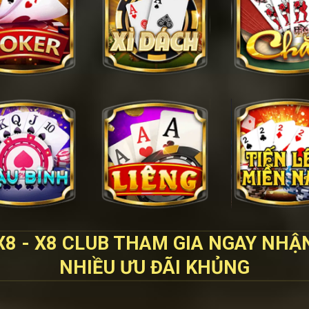
X8 - X8 CLUB THAM GIA NGAY NHẬ
NHIỀU ƯU ĐÃI KHỦNG