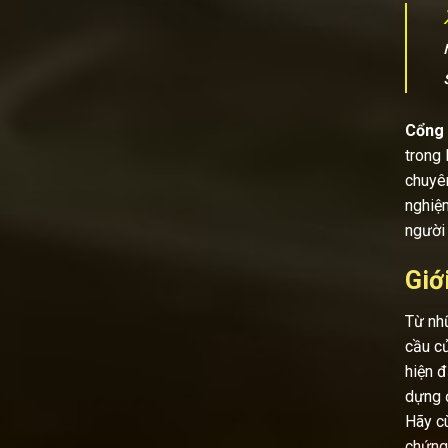
Cổng
trong 
chuyên
nghiệm
người 
Giớ
Từ nh
cầu c
hiện đ
dựng đ
Hãy cù
chứng 