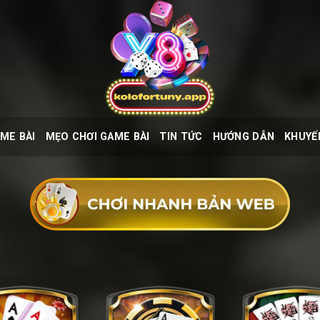
ME BÀI
MẸO CHƠI GAME BÀI
TIN TỨC
HƯỚNG DẪN
KHUYẾ