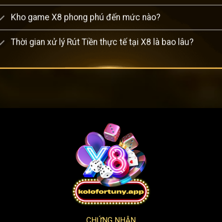
 game
được thành lập vào đầu những năm 2010, trong bối cảnh t
Kho game X8 phong phú đến mức nào?
 cá cược trực tuyến tại châu Á đang phát triển mạnh mẽ nhờ vào 
ủa công nghệ di động và internet tốc độ cao. Ban đầu, X8 chỉ là 
Thời gian xử lý Rút Tiền thực tế tại X8 là bao lâu?
ng nhỏ chuyên về cá cược thể thao, nhưng với chiến lược phát triển
họ đã nhanh chóng mở rộng sang các lĩnh vực khác như sòng bài 
và trò chơi quay số.
5 năm đầu tiên, X8 đã đầu tư đáng kể vào công nghệ, hợp tác với
nhà cung cấp game hàng đầu thế giới để cải thiện giao diện hấp 
 nghiệp và thân thiện với người dùng. Đặc biệt, tốc độ tải nhanh v
thích di động của website đã giúp X8 vượt qua áp lực cạnh tran
ến hiện tại,
cổng game
X8
đã trở thành một trong những thương h
i hàng triệu lượt truy cập mỗi tháng, minh chứng cho việc đổi mới 
 yếu tố quyết định cho thành công. Hơn nữa, X8 cũng tích cực tham
 kiện trong ngành, như hội nghị cá cược châu Á, để học hỏi và nâ
ụ, mang lại trải nghiệm tốt hơn cho người chơi.
 phát triển mạnh mẽ,
cổng game
không chỉ mở rộng thị trường 
CHỨNG NHẬN