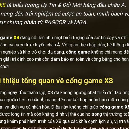
X8
là biểu tượng Uy Tín & Đổi Mới hàng đầu châu Á,
mang đến trải nghiệm cá cược an toàn, minh bạch vớ
sự chứng nhận từ PAGCOR và MGA.
 game
X8
đang nổi lên như một biểu tượng của sự tin cậy và đổi
làng cá cược trực tuyến châu Á. Với giao diện hấp dẫn, hệ thống d
 nghiệp và kho trò chơi đa dạng,
cổng game
không chỉ mang đến
 giải trí đỉnh cao mà còn đảm bảo an toàn và công bằng cho hàng
chơi.
i thiệu tổng quan về cổng game X8
ững ngày đầu thành lập, X8 đã không ngừng phát triển để đáp ứn
ủa người chơi ở châu Á, mang đến sự kết hợp hoàn hảo giữa công
ại và dịch vụ cá nhân hóa. Điều này không chỉ giúp
cổng game
X
ược lòng tin mà còn khẳng định vị thế của họ trong thị trường to
ng khám phá hành trình của X8 qua các khía cạnh lịch sử, vị trí và
nhận pháp lý, để hiểu rõ hơn về lý do tại sao đây là lựa chọn hàn