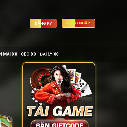
ĐĂNG NHẬP
ĐĂNG KÝ
N MÃI X8
CEO X8
ĐẠI LÝ X8