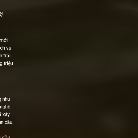
i
 mới
ịch vụ
 trải
 triệu
g nhu
 nghệ
8
xây
àn cầu.
g đầu.