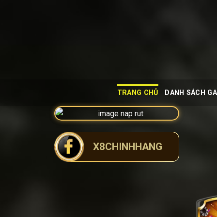
Skip
to
content
TRANG CHỦ
DANH SÁCH GA
X8CHINHHANG