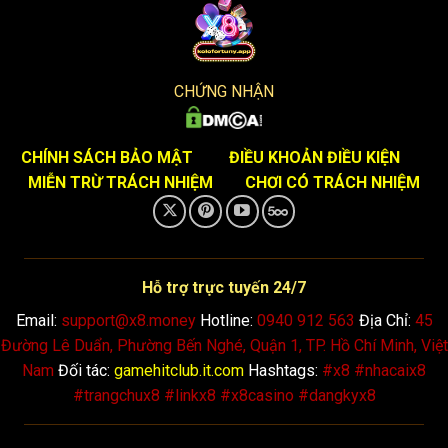
Trong 5 năm đầu tiên, X8 đã đầu tư đáng kể vào công
nghệ, hợp tác với những nhà cung cấp game hàng đầu thế
giới để cải thiện giao diện hấp dẫn, chuyên nghiệp và thân
thiện với người dùng. Đặc biệt, tốc độ tải nhanh và tính
CHỨNG NHẬN
tương thích di động của website đã giúp X8 vượt qua áp
lực cạnh tranh khốc liệt. Đến hiện tại,
cổng game
X8
đã trở
thành một trong những thương hiệu lớn với hàng triệu lượt
CHÍNH SÁCH BẢO MẬT
ĐIỀU KHOẢN ĐIỀU KIỆN
truy cập mỗi tháng, minh chứng cho việc đổi mới liên tục là
MIỄN TRỪ TRÁCH NHIỆM
CHƠI CÓ TRÁCH NHIỆM
yếu tố quyết định cho thành công. Hơn nữa, X8 cũng tích
cực tham gia các sự kiện trong ngành, như hội nghị cá cược
châu Á, để học hỏi và nâng cao dịch vụ, mang lại trải
nghiệm tốt hơn cho người chơi.
Hỗ trợ trực tuyến 24/7
Email:
support@x8.money
Hotline:
0940 912 563
Địa Chỉ:
45
Với sự phát triển mạnh mẽ,
cổng game
không chỉ mở rộng
Đường Lê Duẩn, Phường Bến Nghé, Quận 1, TP. Hồ Chí Minh, Việt
thị trường mà còn chú trọng vào vấn đề bảo mật, đảm bảo
Nam
Đối tác:
gamehitclub.it.com
Hashtags:
#x8 #nhacaix8
mọi giao dịch đều an toàn. Họ đã vượt qua nhiều thách thức
#trangchux8 #linkx8 #x8casino #dangkyx8
như các quy định pháp lý nghiêm ngặt tại một số quốc gia,
để khẳng định vị thế của mình như một biểu tượng của sự
bền vững. Hiện nay, X8 không chỉ là một
cổng game
mà