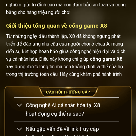
nghiệm giải trí đỉnh cao mà còn đảm bảo an toàn và công
bằng cho hàng triệu người chơi.
Giới thiệu tổng quan về cổng game X8
Từ những ngày đầu thành lập, X8 đã không ngừng phát
triển để đáp ứng nhu cầu của người chơi ở châu Á, mang
đến sự kết hợp hoàn hảo giữa công nghệ hiện đại và dịch
vụ cá nhân hóa. Điều này không chỉ giúp
cổng game
X8
xây dựng được lòng tin mà còn khẳng định vị thế của họ
trong thị trường toàn cầu. Hãy cùng khám phá hành trình
của X8 qua các khía cạnh lịch sử, vị trí và chứng nhận pháp
lý, để hiểu rõ hơn về lý do tại sao đây là lựa chọn hàng đầu.
CÂU HỎI THƯỜNG GẶP
Công nghệ AI cá nhân hóa tại X8
hoạt động cụ thể ra sao?
Nếu gặp vấn đề về link truy cập