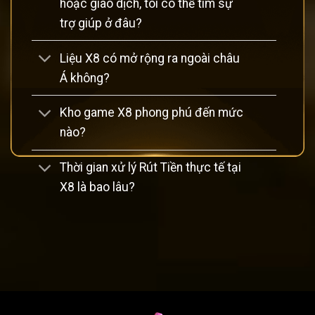
hoặc giao dịch, tôi có thể tìm sự
trợ giúp ở đâu?
Liệu X8 có mở rộng ra ngoài châu
Á không?
GIỚI THIỆU TỔNG QUAN VỀ
CỔNG GAME
X8
Kho game X8 phong phú đến mức
nào?
Lịch sử hình thành và phát triển của X8
Cổng game
được thành lập vào đầu những năm 2010,
Thời gian xử lý Rút Tiền thực tế tại
trong bối cảnh thị trường cá cược trực tuyến tại châu Á
X8 là bao lâu?
đang phát triển mạnh mẽ nhờ vào sự gia tăng của công
nghệ di động và internet tốc độ cao. Ban đầu, X8 chỉ là một
nền tảng nhỏ chuyên về cá cược thể thao, nhưng với chiến
lược phát triển linh hoạt, họ đã nhanh chóng mở rộng sang
các lĩnh vực khác như sòng bài trực tuyến và trò chơi quay
số.
escort girl strasbourg