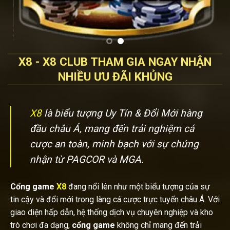
X8 - X8 CLUB THAM GIA NGAY NHẬN
NHIỀU ƯU ĐÃI KHỦNG
X8
là biểu tượng Uy Tín & Đổi Mới hàng
đầu châu Á, mang đến trải nghiệm cá
cược an toàn, minh bạch với sự chứng
nhận từ PAGCOR và MGA.
Cổng game
X8
đang nổi lên như một biểu tượng của sự
tin cậy và đổi mới trong làng cá cược trực tuyến châu Á. Với
giao diện hấp dẫn, hệ thống dịch vụ chuyên nghiệp và kho
trò chơi đa dạng,
cổng game
không chỉ mang đến trải