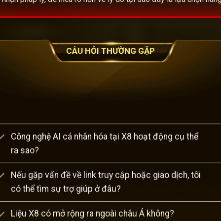
CÂU HỎI THƯỜNG GẶP
Công nghệ AI cá nhân hóa tại X8 hoạt động cụ thể
ra sao?
Nếu gặp vấn đề về link truy cập hoặc giao dịch, tôi
GIỚI THIỆU TỔNG QUAN VỀ
CỔNG GAME
X8
có thể tìm sự trợ giúp ở đâu?
 sử hình thành và phát triển của X8
Liệu X8 có mở rộng ra ngoài châu Á không?