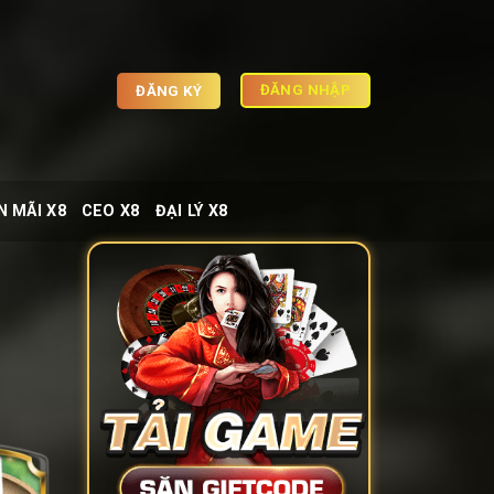
ĐĂNG NHẬP
ĐĂNG KÝ
N MÃI X8
CEO X8
ĐẠI LÝ X8