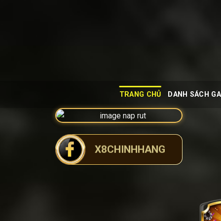
Skip
to
content
TRANG CHỦ
DANH SÁCH GA
X8CHINHHANG