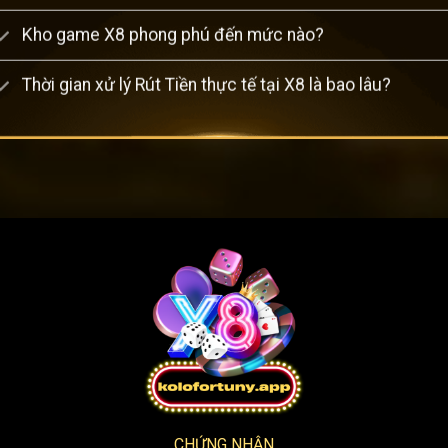
 game
được thành lập vào đầu những năm 2010, trong bối cảnh t
Kho game X8 phong phú đến mức nào?
 cá cược trực tuyến tại châu Á đang phát triển mạnh mẽ nhờ vào 
ủa công nghệ di động và internet tốc độ cao. Ban đầu, X8 chỉ là 
Thời gian xử lý Rút Tiền thực tế tại X8 là bao lâu?
ng nhỏ chuyên về cá cược thể thao, nhưng với chiến lược phát triển
họ đã nhanh chóng mở rộng sang các lĩnh vực khác như sòng bài 
và trò chơi quay số.
5 năm đầu tiên, X8 đã đầu tư đáng kể vào công nghệ, hợp tác với
nhà cung cấp game hàng đầu thế giới để cải thiện giao diện hấp 
 nghiệp và thân thiện với người dùng. Đặc biệt, tốc độ tải nhanh v
thích di động của website đã giúp X8 vượt qua áp lực cạnh tran
ến hiện tại,
cổng game
X8
đã trở thành một trong những thương h
i hàng triệu lượt truy cập mỗi tháng, minh chứng cho việc đổi mới 
 yếu tố quyết định cho thành công. Hơn nữa, X8 cũng tích cực tham
 kiện trong ngành, như hội nghị cá cược châu Á, để học hỏi và nâ
ụ, mang lại trải nghiệm tốt hơn cho người chơi.
 phát triển mạnh mẽ,
cổng game
không chỉ mở rộng thị trường 
CHỨNG NHẬN