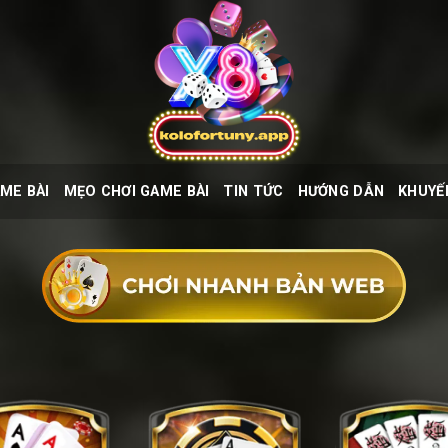
ME BÀI
MẸO CHƠI GAME BÀI
TIN TỨC
HƯỚNG DẪN
KHUYẾ