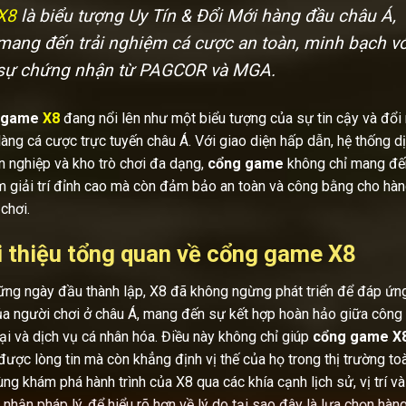
X8
là biểu tượng Uy Tín & Đổi Mới hàng đầu châu Á,
mang đến trải nghiệm cá cược an toàn, minh bạch vớ
sự chứng nhận từ PAGCOR và MGA.
 game
X8
đang nổi lên như một biểu tượng của sự tin cậy và đổi
làng cá cược trực tuyến châu Á. Với giao diện hấp dẫn, hệ thống d
 nghiệp và kho trò chơi đa dạng,
cổng game
không chỉ mang đến
 giải trí đỉnh cao mà còn đảm bảo an toàn và công bằng cho hàng
chơi.
i thiệu tổng quan về cổng game X8
ững ngày đầu thành lập, X8 đã không ngừng phát triển để đáp ứn
ủa người chơi ở châu Á, mang đến sự kết hợp hoàn hảo giữa công
ại và dịch vụ cá nhân hóa. Điều này không chỉ giúp
cổng game
X
ược lòng tin mà còn khẳng định vị thế của họ trong thị trường to
ng khám phá hành trình của X8 qua các khía cạnh lịch sử, vị trí và
nhận pháp lý, để hiểu rõ hơn về lý do tại sao đây là lựa chọn hàn