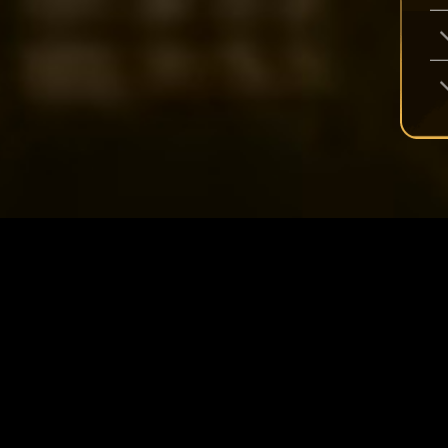
Cổng
trường
tăng c
nền tả
hoạt, 
tuyến 
Trong 
những 
escort girl strasbourg
chuyên
tương 
liệt. Đ
lớn vớ
tục là
các sự
dịch v
Với sự