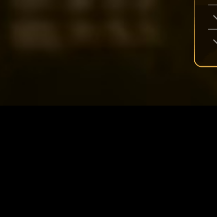
Cổng
trường
tăng c
nền tả
hoạt, 
tuyến 
Trong 
những 
escort girl strasbourg
chuyên
tương 
liệt. Đ
lớn vớ
tục là
các sự
dịch v
Với sự