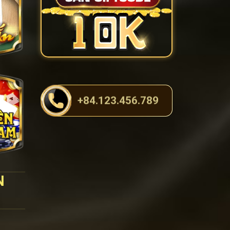
+84.123.456.789
N