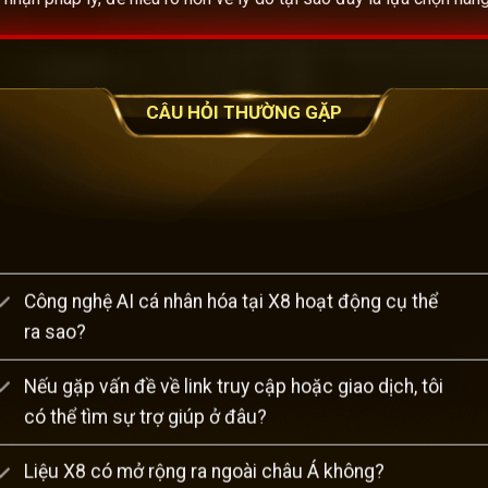
CÂU HỎI THƯỜNG GẶP
Công nghệ AI cá nhân hóa tại X8 hoạt động cụ thể
ra sao?
Nếu gặp vấn đề về link truy cập hoặc giao dịch, tôi
GIỚI THIỆU TỔNG QUAN VỀ
CỔNG GAME
X8
có thể tìm sự trợ giúp ở đâu?
 sử hình thành và phát triển của X8
Liệu X8 có mở rộng ra ngoài châu Á không?