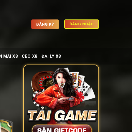
ĐĂNG NHẬP
ĐĂNG KÝ
N MÃI X8
CEO X8
ĐẠI LÝ X8