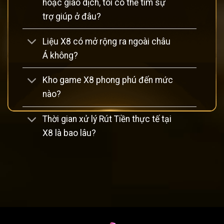
hoặc giao dịch, tôi có thể tìm sự
trợ giúp ở đâu?
Liệu X8 có mở rộng ra ngoài châu
Á không?
GIỚI THIỆU TỔNG QUAN VỀ
CỔNG GAME
X8
Kho game X8 phong phú đến mức
nào?
Lịch sử hình thành và phát triển của X8
Cổng game
được thành lập vào đầu những năm 2010,
Thời gian xử lý Rút Tiền thực tế tại
trong bối cảnh thị trường cá cược trực tuyến tại châu Á
X8 là bao lâu?
đang phát triển mạnh mẽ nhờ vào sự gia tăng của công
nghệ di động và internet tốc độ cao. Ban đầu, X8 chỉ là một
nền tảng nhỏ chuyên về cá cược thể thao, nhưng với chiến
lược phát triển linh hoạt, họ đã nhanh chóng mở rộng sang
các lĩnh vực khác như sòng bài trực tuyến và trò chơi quay
số.
escort girl strasbourg