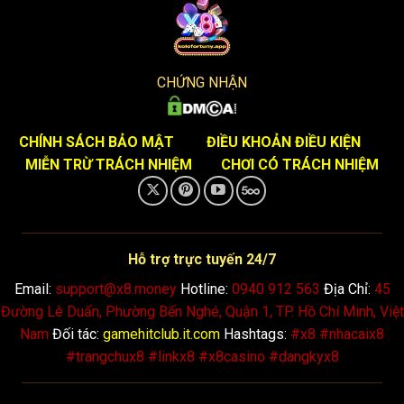
Trong 5 năm đầu tiên, X8 đã đầu tư đáng kể vào công
nghệ, hợp tác với những nhà cung cấp game hàng đầu thế
giới để cải thiện giao diện hấp dẫn, chuyên nghiệp và thân
thiện với người dùng. Đặc biệt, tốc độ tải nhanh và tính
CHỨNG NHẬN
tương thích di động của website đã giúp X8 vượt qua áp
lực cạnh tranh khốc liệt. Đến hiện tại,
cổng game
X8
đã trở
thành một trong những thương hiệu lớn với hàng triệu lượt
CHÍNH SÁCH BẢO MẬT
ĐIỀU KHOẢN ĐIỀU KIỆN
truy cập mỗi tháng, minh chứng cho việc đổi mới liên tục là
MIỄN TRỪ TRÁCH NHIỆM
CHƠI CÓ TRÁCH NHIỆM
yếu tố quyết định cho thành công. Hơn nữa, X8 cũng tích
cực tham gia các sự kiện trong ngành, như hội nghị cá cược
châu Á, để học hỏi và nâng cao dịch vụ, mang lại trải
nghiệm tốt hơn cho người chơi.
Hỗ trợ trực tuyến 24/7
Email:
support@x8.money
Hotline:
0940 912 563
Địa Chỉ:
45
Với sự phát triển mạnh mẽ,
cổng game
không chỉ mở rộng
Đường Lê Duẩn, Phường Bến Nghé, Quận 1, TP. Hồ Chí Minh, Việt
thị trường mà còn chú trọng vào vấn đề bảo mật, đảm bảo
Nam
Đối tác:
gamehitclub.it.com
Hashtags:
#x8 #nhacaix8
mọi giao dịch đều an toàn. Họ đã vượt qua nhiều thách thức
#trangchux8 #linkx8 #x8casino #dangkyx8
như các quy định pháp lý nghiêm ngặt tại một số quốc gia,
để khẳng định vị thế của mình như một biểu tượng của sự
bền vững. Hiện nay, X8 không chỉ là một
cổng game
mà