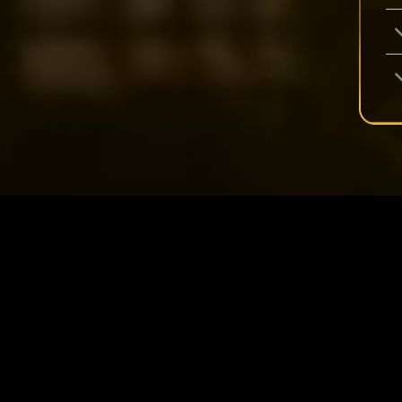
Cổng
trường
tăng c
nền tả
hoạt, 
tuyến 
Trong 
những 
escort girl strasbourg
chuyên
tương 
liệt. Đ
lớn vớ
tục là
các sự
dịch v
Với sự