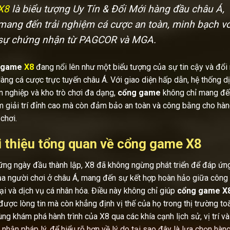
X8
là biểu tượng Uy Tín & Đổi Mới hàng đầu châu Á,
mang đến trải nghiệm cá cược an toàn, minh bạch vớ
sự chứng nhận từ PAGCOR và MGA.
 game
X8
đang nổi lên như một biểu tượng của sự tin cậy và đổi
làng cá cược trực tuyến châu Á. Với giao diện hấp dẫn, hệ thống d
 nghiệp và kho trò chơi đa dạng,
cổng game
không chỉ mang đến
 giải trí đỉnh cao mà còn đảm bảo an toàn và công bằng cho hàng
chơi.
i thiệu tổng quan về cổng game X8
ững ngày đầu thành lập, X8 đã không ngừng phát triển để đáp ứn
ủa người chơi ở châu Á, mang đến sự kết hợp hoàn hảo giữa công
ại và dịch vụ cá nhân hóa. Điều này không chỉ giúp
cổng game
X
ược lòng tin mà còn khẳng định vị thế của họ trong thị trường to
ng khám phá hành trình của X8 qua các khía cạnh lịch sử, vị trí và
nhận pháp lý, để hiểu rõ hơn về lý do tại sao đây là lựa chọn hàn