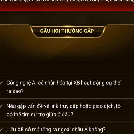
CÂU HỎI THƯỜNG GẶP
Công nghệ AI cá nhân hóa tại X8 hoạt động cụ thể
ra sao?
Nếu gặp vấn đề về link truy cập hoặc giao dịch, tôi
GIỚI THIỆU TỔNG QUAN VỀ
CỔNG GAME
X8
có thể tìm sự trợ giúp ở đâu?
 sử hình thành và phát triển của X8
Liệu X8 có mở rộng ra ngoài châu Á không?