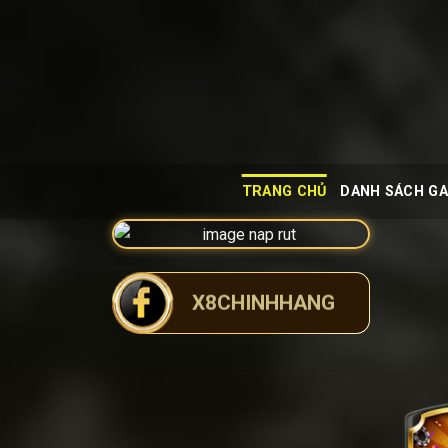
Skip
to
content
TRANG CHỦ
DANH SÁCH GA
X8CHINHHANG