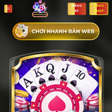
Skip
ĐĂNG
ĐĂNG
to
KÝ
NHẬP
content