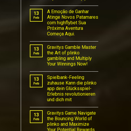
No
Comments
A Emoção de Ganhar
on
13
Казино
Atinge Novos Patamares
Feb
Официальный
com highflybet Sua
сайт
Pin
Próxima Aventura
Up
Começa Aqui.
Casino
играть
No
онлайн
Comments
–
Gravitys Gamble Master
on
13
Вход
A
the Art of plinko
Feb
Зеркало.18823
Emoção
gambling and Multiply
(2)
de
Ganhar
Your Winnings Now!
Atinge
No
Novos
Comments
Patamares
Spielbank-Feeling
on
13
com
Gravitys
highflybet
zuhause Kann die plinko
Feb
Gamble
Sua
app dein Glücksspiel-
Master
Próxima
the
Erlebnis revolutionieren
Aventura
Art
Começa
und dich mit
of
Aqui.
plinko
No
gambling
Comments
and
Gravitys Game Navigate
on
13
Multiply
Spielbank-
the Bouncing World of
Feb
Your
Feeling
plinko and Maximize
Winnings
zuhause
Now!
Kann
Your Potential Rewards.