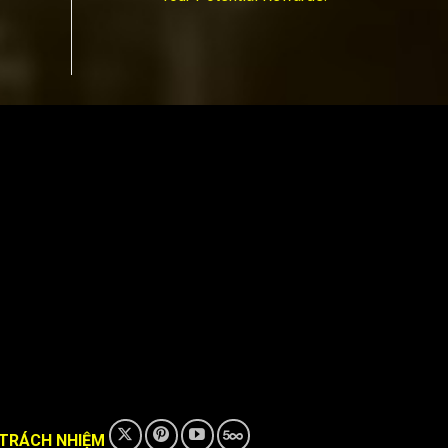
die
No
plinko
Comments
app
on
dein
Gravitys
Glücksspiel-
Game
Erlebnis
Navigate
revolutionieren
the
und
Bouncing
dich
World
mit
of
plinko
and
Maximize
Your
Potential
Rewards.
 TRÁCH NHIỆM