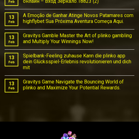
онлайн – Вход Зеркало.18823 (2)
Feb
No
Comments
A Emoção de Ganhar Atinge Novos Patamares com
on
13
Казино
highflybet Sua Próxima Aventura Começa Aqui.
Feb
Официальный
сайт
No
Pin
Comments
Gravitys Gamble Master the Art of plinko gambling
Up
on
13
Casino
A
and Multiply Your Winnings Now!
Feb
играть
Emoção
онлайн
de
No
–
Ganhar
Comments
Spielbank-Feeling zuhause Kann die plinko app
Вход
Atinge
on
13
Зеркало.18823
Novos
Gravitys
dein Glücksspiel-Erlebnis revolutionieren und dich
Feb
(2)
Patamares
Gamble
mit
com
Master
highflybet
the
No
Sua
Art
Comments
Próxima
of
Gravitys Game Navigate the Bouncing World of
on
13
Aventura
plinko
Spielbank-
plinko and Maximize Your Potential Rewards.
Feb
Começa
gambling
Feeling
Aqui.
and
zuhause
No
Multiply
Kann
Comments
Your
die
on
Winnings
plinko
Gravitys
Now!
app
Game
dein
Navigate
Glücksspiel-
the
Erlebnis
Bouncing
revolutionieren
World
und
of
dich
plinko
mit
and