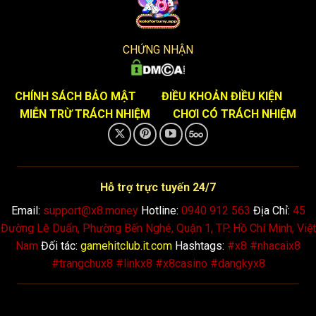
Maximize
Your
Potential
Rewards.
CHỨNG NHẬN
CHÍNH SÁCH BẢO MẬT
ĐIỀU KHOẢN ĐIỀU KIỆN
MIỄN TRỪ TRÁCH NHIỆM
CHƠI CÓ TRÁCH NHIỆM
Hỗ trợ trực tuyến 24/7
Email:
support@x8.money
Hotline:
0940 912 563
Địa Chỉ:
45
Đường Lê Duẩn, Phường Bến Nghé, Quận 1, TP. Hồ Chí Minh, Việt
Nam
Đối tác:
gamehitclub.it.com
Hashtags:
#x8 #nhacaix8
#trangchux8 #linkx8 #x8casino #dangkyx8