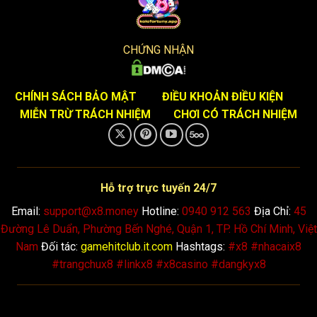
Maximize
Your
Potential
Rewards.
CHỨNG NHẬN
CHÍNH SÁCH BẢO MẬT
ĐIỀU KHOẢN ĐIỀU KIỆN
MIỄN TRỪ TRÁCH NHIỆM
CHƠI CÓ TRÁCH NHIỆM
Hỗ trợ trực tuyến 24/7
Email:
support@x8.money
Hotline:
0940 912 563
Địa Chỉ:
45
Đường Lê Duẩn, Phường Bến Nghé, Quận 1, TP. Hồ Chí Minh, Việt
Nam
Đối tác:
gamehitclub.it.com
Hashtags:
#x8 #nhacaix8
#trangchux8 #linkx8 #x8casino #dangkyx8