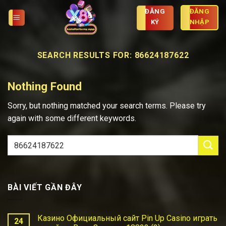
Skip
ĐĂNG
ĐĂNG
to
KÝ
NHẬP
content
SEARCH RESULTS FOR:
86624187622
Nothing Found
Sorry, but nothing matched your search terms. Please try
again with some different keywords.
BÀI VIẾT GẦN ĐÂY
Казино Официальный сайт Pin Up Casino играть
24