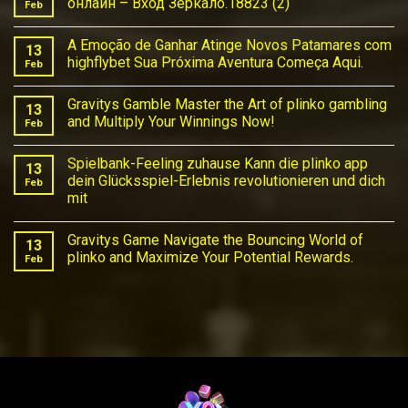
онлайн – Вход Зеркало.18823 (2)
Feb
No
Comments
A Emoção de Ganhar Atinge Novos Patamares com
on
13
Казино
highflybet Sua Próxima Aventura Começa Aqui.
Feb
Официальный
сайт
No
Pin
Comments
Gravitys Gamble Master the Art of plinko gambling
Up
on
13
Casino
A
and Multiply Your Winnings Now!
Feb
играть
Emoção
онлайн
de
No
–
Ganhar
Comments
Spielbank-Feeling zuhause Kann die plinko app
Вход
Atinge
on
13
Зеркало.18823
Novos
Gravitys
dein Glücksspiel-Erlebnis revolutionieren und dich
Feb
(2)
Patamares
Gamble
mit
com
Master
highflybet
the
No
Sua
Art
Comments
Próxima
of
Gravitys Game Navigate the Bouncing World of
on
13
Aventura
plinko
Spielbank-
plinko and Maximize Your Potential Rewards.
Feb
Começa
gambling
Feeling
Aqui.
and
zuhause
No
Multiply
Kann
Comments
Your
die
on
Winnings
plinko
Gravitys
Now!
app
Game
dein
Navigate
Glücksspiel-
the
Erlebnis
Bouncing
revolutionieren
World
und
of
dich
plinko
mit
and