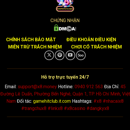
Maximize
Your
Potential
Rewards.
CHỨNG NHẬN
CHÍNH SÁCH BẢO MẬT
ĐIỀU KHOẢN ĐIỀU KIỆN
MIỄN TRỪ TRÁCH NHIỆM
CHƠI CÓ TRÁCH NHIỆM
Hỗ trợ trực tuyến 24/7
Email:
support@x8.money
Hotline:
0940 912 563
Địa Chỉ:
45
Đường Lê Duẩn, Phường Bến Nghé, Quận 1, TP. Hồ Chí Minh, Việt
Nam
Đối tác:
gamehitclub.it.com
Hashtags:
#x8 #nhacaix8
#trangchux8 #linkx8 #x8casino #dangkyx8