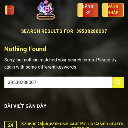
Skip
ĐĂNG
ĐĂNG
to
KÝ
NHẬP
content
SEARCH RESULTS FOR:
39538288007
Nothing Found
Sorry, but nothing matched your search terms. Please try
again with some different keywords.
BÀI VIẾT GẦN ĐÂY
Казино Официальный сайт Pin Up Casino играть
24