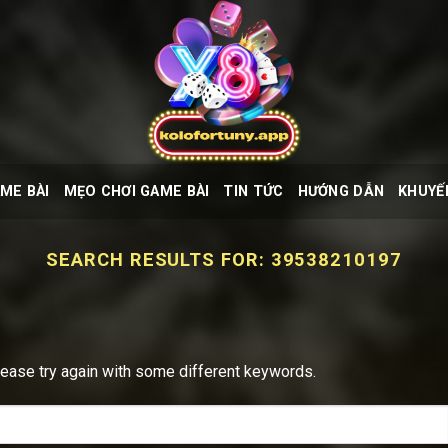
ME BÀI
MẸO CHƠI GAME BÀI
TIN TỨC
HƯỚNG DẪN
KHUYẾ
SEARCH RESULTS FOR:
39538210197
lease try again with some different keywords.