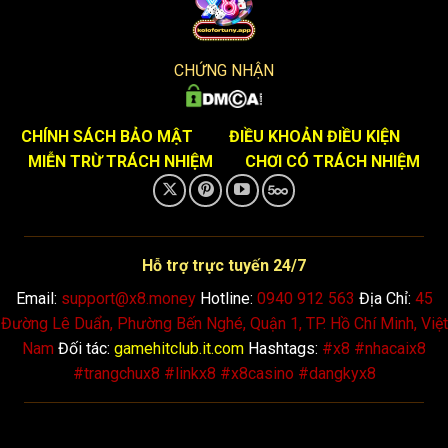
Maximize
Your
Potential
Rewards.
CHỨNG NHẬN
CHÍNH SÁCH BẢO MẬT
ĐIỀU KHOẢN ĐIỀU KIỆN
MIỄN TRỪ TRÁCH NHIỆM
CHƠI CÓ TRÁCH NHIỆM
Hỗ trợ trực tuyến 24/7
Email:
support@x8.money
Hotline:
0940 912 563
Địa Chỉ:
45
Đường Lê Duẩn, Phường Bến Nghé, Quận 1, TP. Hồ Chí Minh, Việt
Nam
Đối tác:
gamehitclub.it.com
Hashtags:
#x8 #nhacaix8
#trangchux8 #linkx8 #x8casino #dangkyx8