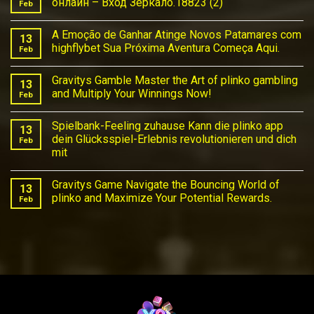
онлайн – Вход Зеркало.18823 (2)
Feb
No
Comments
A Emoção de Ganhar Atinge Novos Patamares com
on
13
Казино
highflybet Sua Próxima Aventura Começa Aqui.
Feb
Официальный
сайт
No
Pin
Comments
Gravitys Gamble Master the Art of plinko gambling
Up
on
13
Casino
A
and Multiply Your Winnings Now!
Feb
играть
Emoção
онлайн
de
No
–
Ganhar
Comments
Spielbank-Feeling zuhause Kann die plinko app
Вход
Atinge
on
13
Зеркало.18823
Novos
Gravitys
dein Glücksspiel-Erlebnis revolutionieren und dich
Feb
(2)
Patamares
Gamble
mit
com
Master
highflybet
the
No
Sua
Art
Comments
Próxima
of
Gravitys Game Navigate the Bouncing World of
on
13
Aventura
plinko
Spielbank-
plinko and Maximize Your Potential Rewards.
Feb
Começa
gambling
Feeling
Aqui.
and
zuhause
No
Multiply
Kann
Comments
Your
die
on
Winnings
plinko
Gravitys
Now!
app
Game
dein
Navigate
Glücksspiel-
the
Erlebnis
Bouncing
revolutionieren
World
und
of
dich
plinko
mit
and