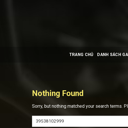
Skip
to
content
TRANG CHỦ
DANH SÁCH GA
Nothing Found
Sorry, but nothing matched your search terms. P