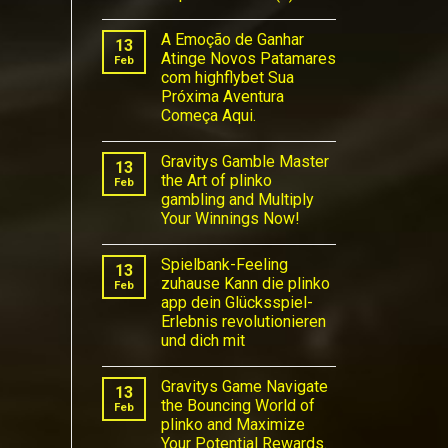
No
Comments
A Emoção de Ganhar
on
13
Казино
Atinge Novos Patamares
Feb
Официальный
com highflybet Sua
сайт
Pin
Próxima Aventura
Up
Começa Aqui.
Casino
играть
No
онлайн
Comments
–
Gravitys Gamble Master
on
13
Вход
A
the Art of plinko
Feb
Зеркало.18823
Emoção
gambling and Multiply
(2)
de
Ganhar
Your Winnings Now!
Atinge
No
Novos
Comments
Patamares
Spielbank-Feeling
on
13
com
Gravitys
highflybet
zuhause Kann die plinko
Feb
Gamble
Sua
app dein Glücksspiel-
Master
Próxima
the
Erlebnis revolutionieren
Aventura
Art
Começa
und dich mit
of
Aqui.
plinko
No
gambling
Comments
and
Gravitys Game Navigate
on
13
Multiply
Spielbank-
the Bouncing World of
Feb
Your
Feeling
plinko and Maximize
Winnings
zuhause
Now!
Kann
Your Potential Rewards.