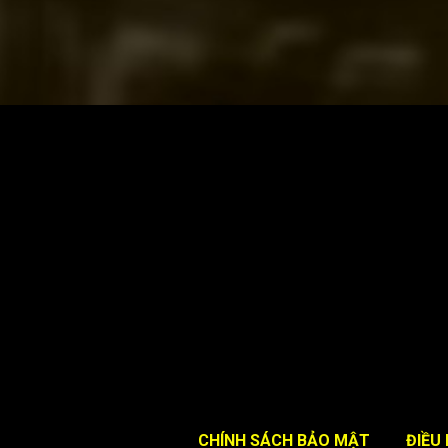
CHÍNH SÁCH BẢO MẬT
ĐIỀU