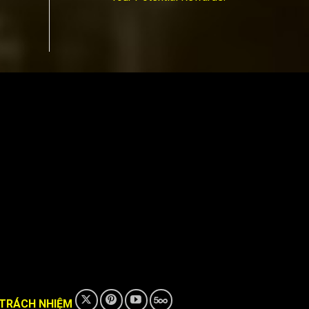
die
No
plinko
Comments
app
on
dein
Gravitys
Glücksspiel-
Game
Erlebnis
Navigate
revolutionieren
the
und
Bouncing
dich
World
mit
of
plinko
and
Maximize
Your
Potential
Rewards.
 TRÁCH NHIỆM