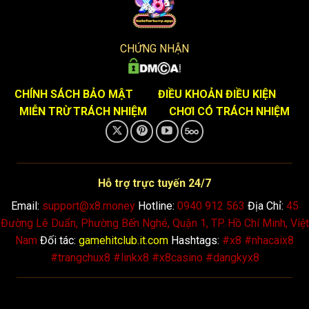
Maximize
Your
Potential
Rewards.
CHỨNG NHẬN
CHÍNH SÁCH BẢO MẬT
ĐIỀU KHOẢN ĐIỀU KIỆN
MIỄN TRỪ TRÁCH NHIỆM
CHƠI CÓ TRÁCH NHIỆM
Hỗ trợ trực tuyến 24/7
Email:
support@x8.money
Hotline:
0940 912 563
Địa Chỉ:
45
Đường Lê Duẩn, Phường Bến Nghé, Quận 1, TP. Hồ Chí Minh, Việt
Nam
Đối tác:
gamehitclub.it.com
Hashtags:
#x8 #nhacaix8
#trangchux8 #linkx8 #x8casino #dangkyx8