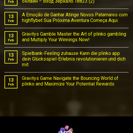
онлайн – Вход Зеркало.18823 (2)
Feb
No
Comments
A Emoção de Ganhar Atinge Novos Patamares com
on
13
Казино
highflybet Sua Próxima Aventura Começa Aqui.
Feb
Официальный
сайт
No
Pin
Comments
Gravitys Gamble Master the Art of plinko gambling
Up
on
13
Casino
A
and Multiply Your Winnings Now!
Feb
играть
Emoção
онлайн
de
No
–
Ganhar
Comments
Spielbank-Feeling zuhause Kann die plinko app
Вход
Atinge
on
13
Зеркало.18823
Novos
Gravitys
dein Glücksspiel-Erlebnis revolutionieren und dich
Feb
(2)
Patamares
Gamble
mit
com
Master
highflybet
the
No
Sua
Art
Comments
Próxima
of
Gravitys Game Navigate the Bouncing World of
on
13
Aventura
plinko
Spielbank-
plinko and Maximize Your Potential Rewards.
Feb
Começa
gambling
Feeling
Aqui.
and
zuhause
No
Multiply
Kann
Comments
Your
die
on
Winnings
plinko
Gravitys
Now!
app
Game
dein
Navigate
Glücksspiel-
the
Erlebnis
Bouncing
revolutionieren
World
und
of
dich
plinko
mit
and