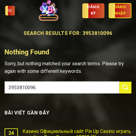
Skip
ĐĂNG
ĐĂNG
to
KÝ
NHẬP
content
SEARCH RESULTS FOR:
3953810096
Nothing Found
Sorry, but nothing matched your search terms. Please try
again with some different keywords.
BÀI VIẾT GẦN ĐÂY
Казино Официальный сайт Pin Up Casino играть
24